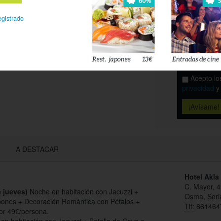
Es
egistrado
Déjanos tu 
esté disponi
Acepto l
privacidad
A DESTACAR
Hotel Akl
C. Mayor, 4
 jueves)
Noche en habitación con Jacuzzi +
Osma, Sori
ones + Decoración Romántica con Pétalos +
Tlf:
661464
por 49€/persona.