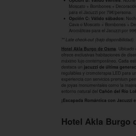
Opción B: Válido viernes
: Noche
Moscato + Bombones + Decoración
para el Jacuzzi por 79€/persona.
Opción C: Válido sábados:
Noche
Cava o Moscato + Bombones + Dec
Aromáticas para el Jacuzzi por 99
** Late check-out (bajo disponibilidad).
Hotel Akla Burgo de Osma
. Ubicado 
ofrece exclusivas habitaciones de dise
máximo lujo contemporáneo. Cada esta
destaca un
jacuzzi de última genera
regulables y cromoterapia LED para un 
experiencia con servicios premium pen
de joyas monumentales como la maje
entorno natural del
Cañón del Río L
¡Escapada Romántica con Jacuzzi en
Hotel Akla Burgo