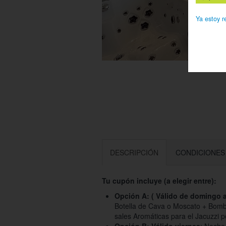
Ya estoy r
DESCRIPCIÓN
CONDICIONES
Tu cupón incluye (a elegir entre):
Opción A: ( Válido de domingo a
Botella de Cava o Moscato + Bomb
sales Aromáticas para el Jacuzzi 