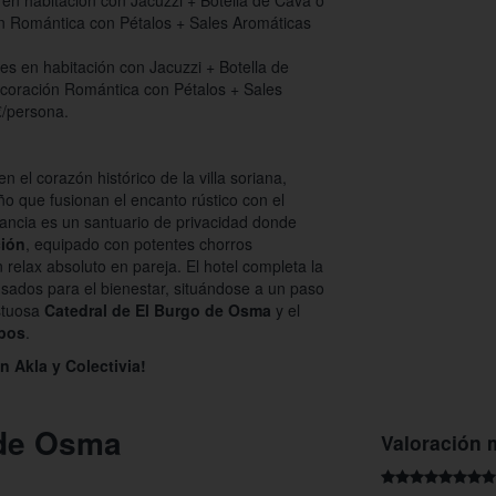
 en habitación con Jacuzzi + Botella de Cava o
 Romántica con Pétalos + Sales Aromáticas
s en habitación con Jacuzzi + Botella de
oración Romántica con Pétalos + Sales
€/persona.
en el corazón histórico de la villa soriana,
ño que fusionan el encanto rústico con el
ncia es un santuario de privacidad donde
ción
, equipado con potentes chorros
relax absoluto en pareja. El hotel completa la
sados para el bienestar, situándose a un paso
stuosa
Catedral de El Burgo de Osma
y el
obos
.
 Akla y Colectivia!
 de Osma
Valoración 