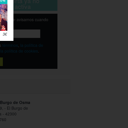
ta oferta ya no
está activa
email y te avisamos cuando
ble
os
términos
,
la política de
y
la política de cookies
.
a Burgo de Osma
9, - El Burgo de
a - 42300
760