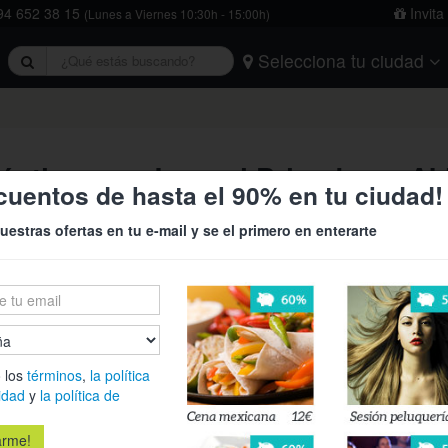
4 652 38 15
Invita
(Lunes a Viernes 10:30h - 15:00h)
Selecciona tu ciudad
rivacidad
y
la política de cookies
.
Barcelona
Bilbao
Burgos
Logroño
Madrid
Oviedo
Tarragona
Valencia
Vitoria
ntica con Jacuzzi Privado en A
cuentos de hasta el 90% en tu ciudad!
uestras ofertas en tu e-mail y se el primero en enterarte
49€
74
Vive una exp
›
Akla Burgo d
de última te
refugio perfe
 los
términos
,
la política
descubrir la
idad
y
la política de
paisajes del