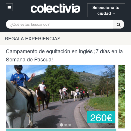
Selecciona tu
ciudad
Entrar
A Coruña
Alicante
Barcelona
REGALA EXPERIENCIAS
Registrarse
Bilbao
Burgos
Donostia
Campamento de equitación en inglés ¡7 días en la
94 652 38 15 (L-V 10:30-15:00)
Semana de Pascua!
Gijón
Huesca
Logroño
¿Necesitas ayuda? Escríbenos
Madrid
Oviedo
Palencia
Pamplona
Santander
Tarragona
Valencia
Vitoria
Zaragoza
260€