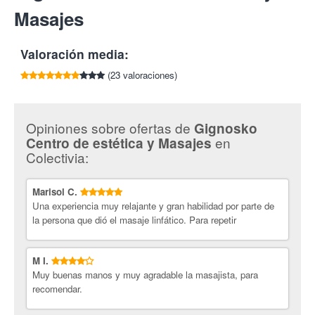
diagnóstico), la clínica considera vital el hecho de realizar un
Cancelaciones con 24 horas de antelación.
Masajes
Tlf:
941 217 855
buen diagnóstico para poder aplicar el tratamiento más
adecuado y conseguir los mejores resultados a cada paciente.
Todo ello, apoyado de los servicios más avanzados y las
Valoración media:
tecnologías más novedosas y eficaces.
(23 valoraciones)
¡Explota tu belleza y bienestar con Colectivia!
Opiniones sobre ofertas de
Gignosko
en
Centro de estética y Masajes
Colectivia:
Marisol C.
Una experiencia muy relajante y gran habilidad por parte de
la persona que dió el masaje linfático. Para repetir
M I.
Muy buenas manos y muy agradable la masajista, para
recomendar.