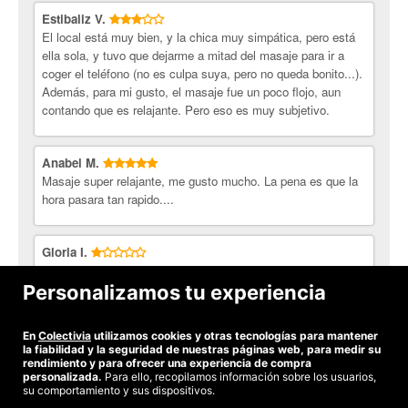
Estibaliz V.
El local está muy bien, y la chica muy simpática, pero está
ella sola, y tuvo que dejarme a mitad del masaje para ir a
coger el teléfono (no es culpa suya, pero no queda bonito...).
Además, para mi gusto, el masaje fue un poco flojo, aun
contando que es relajante. Pero eso es muy subjetivo.
Anabel M.
Masaje super relajante, me gusto mucho. La pena es que la
hora pasara tan rapido....
Gloria I.
No dan el tiempo que ponen , era de 60m mi bono y me
dieron 35m, eso es una verguenza!!!Desde luego si
Personalizamos tu experiencia
pretenden fifdelizar a los clientes,,,,la llevan clara!!!
En
Colectivia
utilizamos cookies y otras tecnologías para mantener
Ver todas las opiniones
la fiabilidad y la seguridad de nuestras páginas web, para medir su
rendimiento y para ofrecer una experiencia de compra
personalizada.
Para ello, recopilamos información sobre los usuarios,
su comportamiento y sus dispositivos.