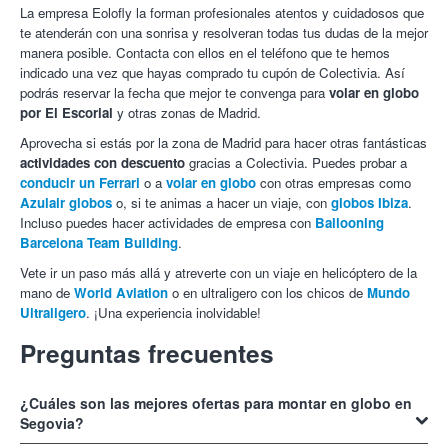
La empresa Eolofly la forman profesionales atentos y cuidadosos que
te atenderán con una sonrisa y resolveran todas tus dudas de la mejor
manera posible. Contacta con ellos en el teléfono que te hemos
indicado una vez que hayas comprado tu cupón de Colectivia. Así
podrás reservar la fecha que mejor te convenga para
volar en globo
por El Escorial
y otras zonas de Madrid.
Aprovecha si estás por la zona de Madrid para hacer otras fantásticas
actividades con descuento
gracias a Colectivia. Puedes probar a
¡A vista de pájaro con Colectivia!
conducir un Ferrari
o a
volar en globo
con otras empresas como
Azulair globos
o, si te animas a hacer un viaje, con
globos Ibiza
.
Incluso puedes hacer actividades de empresa con
Ballooning
Barcelona Team Building
.
Vete ir un paso más allá y atreverte con un viaje en helicóptero de la
mano de
World Aviation
o en ultraligero con los chicos de
Mundo
Ultraligero
. ¡Una experiencia inolvidable!
Preguntas frecuentes
¿Cuáles son las mejores ofertas para montar en globo en
Segovia?