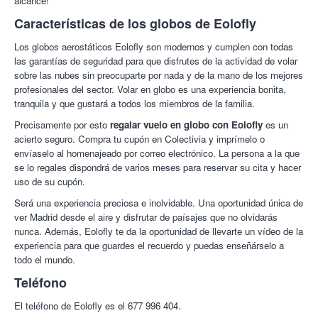
alcance!
el punto de salida del vuelo, en el centro histórico de Segovia, a
Características de los globos de Eolofly
solo 500 metros del famoso acueducto y enfrente de la parada
de autobuses.
Los globos aerostáticos Eolofly son modernos y cumplen con todas
Ofrece WiFi gratuita y una cafetería típica española. Todas sus
las garantías de seguridad para que disfrutes de la actividad de volar
habitaciones son exteriores y algunas tienen vistas a la ciudad.
sobre las nubes sin preocuparte por nada y de la mano de los mejores
Presentan una decoración alegre y cuentan con suelo de
profesionales del sector. Volar en globo es una experiencia bonita,
madera.
tranquila y que gustará a todos los miembros de la familia.
EoloFLY.
Empresa especializada en viajes en globo por
Precisamente por esto
regalar vuelo en globo con Eolofly
es un
Segovia, Madrid, Aranjuez, Ávila y Astorga. Con un equipo de
acierto seguro. Compra tu cupón en Colectivia y imprímelo o
profesionales cualificados que se encargarán de ofrecerte la
envíaselo al homenajeado por correo electrónico. La persona a la que
mejor experiencia mientras sobrevuelas las alturas.
se lo regales dispondrá de varios meses para reservar su cita y hacer
uso de su cupón.
Conoce la experiencia de volar con EoloFLY:
Será una experiencia preciosa e inolvidable. Una oportunidad única de
ver Madrid desde el aire y disfrutar de paísajes que no olvidarás
nunca. Además, Eolofly te da la oportunidad de llevarte un vídeo de la
experiencia para que guardes el recuerdo y puedas enseñárselo a
todo el mundo.
Teléfono
El teléfono de Eolofly es el 677 996 404.