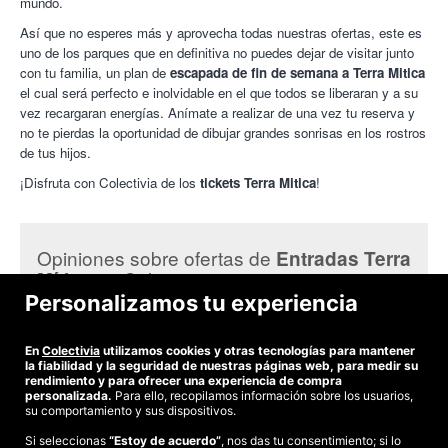
mundo.
Así que no esperes más y aprovecha todas nuestras ofertas, este es
uno de los parques que en definitiva no puedes dejar de visitar junto
con tu familia, un plan de
escapada de fin de semana a Terra Mitica
el cual será perfecto e inolvidable en el que todos se liberaran y a su
vez recargaran energías. Anímate a realizar de una vez tu reserva y
no te pierdas la oportunidad de dibujar grandes sonrisas en los rostros
de tus hijos.
¡Disfruta con Colectivia de los
tickets Terra Mitica
!
Opiniones sobre ofertas de
Entradas Terra
en Colectivia:
Mítica
Personalizamos tu experiencia
Lucas F.
Lo pasamos genial y sobre todo los niños
En
Colectivia
utilizamos cookies y otras tecnologías para mantener
la fiabilidad y la seguridad de nuestras páginas web, para medir su
rendimiento y para ofrecer una experiencia de compra
personalizada.
Para ello, recopilamos información sobre los usuarios,
su comportamiento y sus dispositivos.
Si seleccionas
“Estoy de acuerdo”
, nos das tu consentimiento; si lo