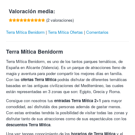
No se admiten cambios, cancelaciones, ni devoluciones.
A partir de 13 se consideran adultos
Valoración media:
La entrada senior es aplicable a mayores de 65 años.
Terra Mítica:
Descubre las antiguas civilizaciones del
(2 valoraciones)
Mediterráneo en Terra Mítica, Benidorm, el parque temático y de
Terra Mítica Benidorm
atracciones que te hará viajar directamente a la historia de
Terra Mítica Ofertas
Comentarios
Grecia, Egipto y Roma. Terra Mítica te hará disfrutar de tus
mejores días del verano, con espectáculos y atracciones que te
emocionarán y harán subir tus niveles de adrenalina.
Terra Mítica Benidorm
¡Pura adrenalina en Colectivia!
Terra Mítica Benidorm, es uno de los tantos parques temáticos, de
España en Alicante (Valencia). Es un parque de atracciones lleno de
magia y aventura para poder compartir los mejores días en familia.
Con las
ofertas Terra Mitica
podrás disfrutar de diferentes temáticas
basadas en las antiguas civilizaciones del Mediterráneo, las cuales
están representadas en 3 zonas que son: Egipto, Grecia y Roma.
Consigue con nosotros tus
entradas Terra Mítica 2×1
para mayor
comodidad, así disfrutáis dos personas además de gastar menos.
Con estas entradas tendrás la posibilidad de visitar todas las zonas y
disfrutar tanto de sus atracciones como de sus espectáculos con los
descuentos Terra Mitica
.
Una vez tengas conocimiento de los
horarios de Terra Mítica
y el