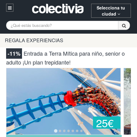
Selecciona tu
ciudad
Entrar
A Coruña
Alicante
Barcelona
REGALA EXPERIENCIAS
Registrarse
Bilbao
Burgos
Donostia
Entrada a Terra Mítica para niño, senior o
-11%
94 652 38 15 (L-V 10:30-15:00)
adulto ¡Un plan trepidante!
Gijón
Huesca
Logroño
¿Necesitas ayuda? Escríbenos
Madrid
Oviedo
Palencia
Pamplona
Santander
Tarragona
Valencia
Vitoria
Zaragoza
25€