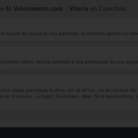
de
El Velocímetro.com - Vitoria
en Colectivia:
 el manual de usuario es muy superficial, es dificilismo aprobar un no
El profesor infame. Hemos cambiado a otra autoescuela. Es una vergu
inco clases que incluye la oferta, son de 45 min., no de una hora (No l
n de 10 minutos... a tragar). El profesor... Malo. No lo recomendaría, y