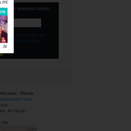
email y te avisamos cuando
ble
os
términos
,
la política de
y
la política de cookies
.
tro.com - Vitoria
elvelocimetro.com
uropa
er, 46 Vitoria -
 866