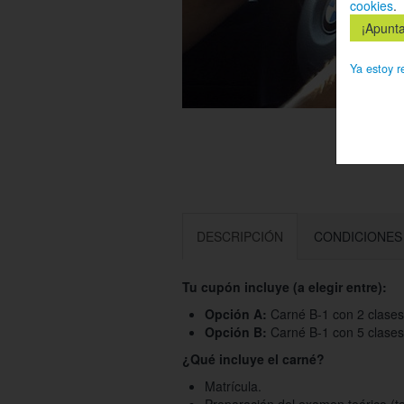
cookies
.
Ya estoy r
DESCRIPCIÓN
CONDICIONES
Tu cupón incluye (a elegir entre):
Opción A:
Carné B-1 con 2 clases
Opción B:
Carné B-1 con 5 clases
¿Qué incluye el carné?
Matrícula.