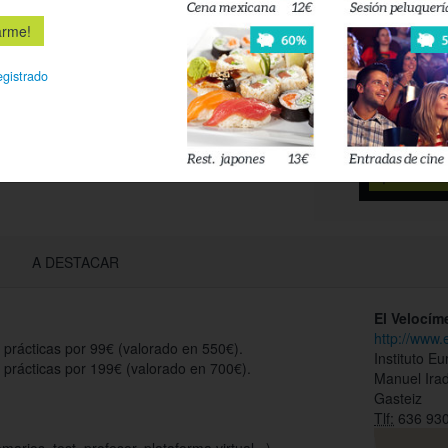
Déjanos tu 
esté disponi
egistrado
Acepto l
privacidad
A DESTACAR
El Velocíme
http://www.
 prácticas por 99€ (valorado en 550€).
Instituto E
 prácticas por 199€ (valorado en 700€).
Manuel Iradi
Gasteiz
Tlf:
636 930