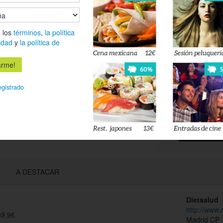
más
Es
 los
términos
,
la política
idad
y
la política de
Déjanos tu 
esté disponi
egistrado
Acepto l
privacidad
A DESTACAR
Dietsalud
http://www.d
39,9€.
Madrid CP