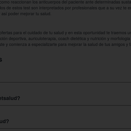
como reaccionan los anticuerpos del paciente ante determinadas susta
dos de estos test son interpretados por profesionales que a su vez te en
 así poder mejorar tu salud.
fertas para el cuidado de tu salud y en esta oportunidad te traemos u
ón deportiva, auriculoterapia, coach dietética y nutrición y morfologia
ste y comienza a especializarte para mejorar la salud de tus amigos y f
s
 en Arganda del Rey, Comunidad de Madrid CP 28500 Hacia el sur de l
teca de la Poveda.
etsalud?
acceder a diferentes cursos en
Dietsalud
como el Facioterapia, con el c
apia de uso personal o para aquellos que quieran incluir un nuevo métod
lud?