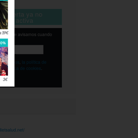
ta oferta ya no
está activa
email y te avisamos cuando
ble
os
términos
,
la política de
y
la política de cookies
.
ietsalud.net/