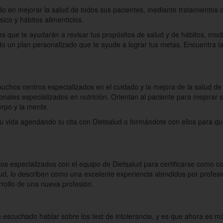
o en mejorar la salud de todos sus pacientes, mediante tratamientos d
sico y hábitos alimenticios.
es que te ayudarán a revisar tus propósitos de salud y de hábitos, modi
do un plan personalizado que te ayude a lograr tus metas. Encuentra l
chos centros especializados en el cuidado y la mejora de la salud de 
nales especializados en nutrición. Orientan al paciente para mejorar s
erpo y la mente.
tu vida agendando tu cita con Dietsalud o formándote con ellos para qu
s especializados con el equipo de Dietsalud para certificarse como co
ud, lo describen como una excelente experiencia atendidos por profesi
rollo de una nueva profesión.
escuchado hablar sobre los test de intolerancia, y es que ahora es má