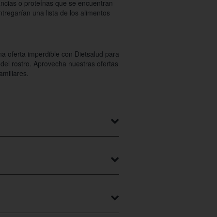
ncias o proteínas que se encuentran
tregarían una lista de los alimentos
na oferta imperdible con Dietsalud para
 del rostro. Aprovecha nuestras ofertas
amiliares.
a ciudad y muy cerca del centro
ual te ayudarán a identificar zonas y
o de tratamiento.