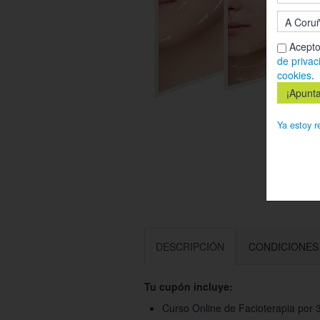
Acepto
de privac
cookies
.
Ya estoy r
DESCRIPCIÓN
CONDICIONES
Tu cupón incluye:
Curso Online de Facioterapia por 