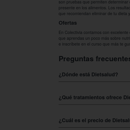
son pruebas que permiten determinar 
presente en los alimentos. Los resulta
que recomiendan eliminar de tu dieta y
Ofertas
En Colectivia contamos con excelente o
que aprendas un poco más sobre nutrici
e inscríbete en el curso que más te gu
Preguntas frecuente
¿Dónde está Dietsalud?
El centro
Dietsalud
lo podrás encontrar
integrado de La Poveda y de la Biblio
¿Qué tratamientos ofrece Di
Con los cupones de Colectivia podrás 
puntos de reflejos, una fantástica ter
¿Cuál es el precio de Dietsa