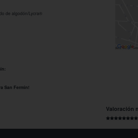
ado de algodón/Lycra®
ín:
ra San Fermin!
Valoración 