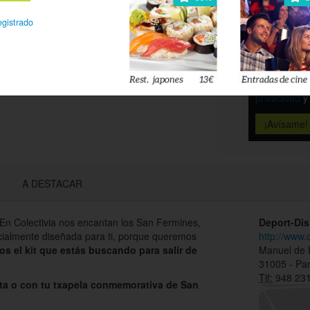
Déjanos tu 
egistrado
esté disponi
Acepto l
privacidad
A DESTACAR
!!! En Colectivia nos encantan los San Fermines,
Deport-Dis
cialmente diseñada para ti, porque queremos
http://www.
s el kit que estás buscando para salir de
Manuel de F
31005 - Pa
Tlf:
948 231
ta o con tu txapela conmemorativa de San