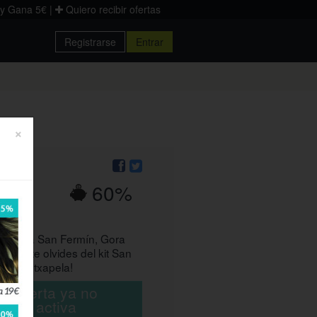
 y Gana 5€
|
Quiero recibir ofertas
Registrarse
Entrar
Donostia
Palencia
Zaragoza
×
60%
s, Viva San Fermín, Gora
¡Y no te olvides del kit San
seta o txapela!
ta oferta ya no
está activa