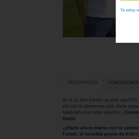
Ya estoy r
DESCRIPCIÓN
CONDICIONES
Si, si, si, San Fermín ya está aquí!!!!
por eso te ofrecemos esta oferta espe
celebrarlo con todos vosotros:
¡Tenemo
fiesta!
¡¡¡Hazte ahora mismo con tu camise
Fermín, al increíble precio de 9.5€!!!