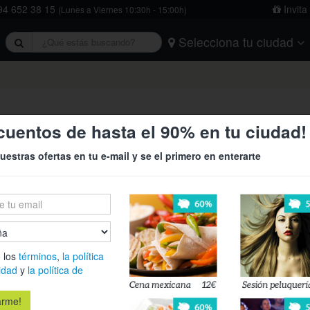
4 652 38 15
Invita
(Lunes a Viernes 10:30h - 15:00h)
Selecciona tu ciudad
rivacidad
y
la política de cookies
.
Barcelona
Bilbao
Burgos
Logroño
Madrid
Oviedo
Tarragona
Valencia
Vitoria
de San Fermín: camiseta o txapela!
cuentos de hasta el 90% en tu ciudad!
uestras ofertas en tu e-mail y se el primero en enterarte
9,50€
23,75€
¡Pamplonese
San Fermín!! 
 los
términos
,
la política
Fermín: cami
idad
y
la política de
Es