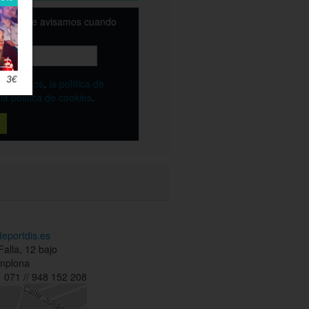
email y te avisamos cuando
ble
os
términos
,
la política de
y
la política de cookies
.
deportdis.es
alla, 12 bajo
mplona
 071 // 948 152 208