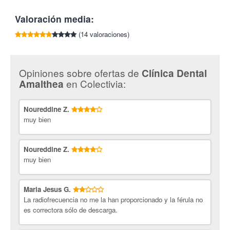
Skyce durante los 12 meses siguientes a su colocación.
modernas y funcionales y con el equipamiento y las tecnologías
Tlf:
945 174 171
Garantía de retirada del Skyce gratuita de por vida.
Valoración media:
más innovadoras utilizando sólo materiales de la mejor calidad.
(14 valoraciones)
Opiniones sobre ofertas de
Clínica Dental
en Colectivia:
Amalthea
Noureddine Z.
muy bien
Noureddine Z.
muy bien
Maria Jesus G.
La radiofrecuencia no me la han proporcionado y la férula no
es correctora sólo de descarga.