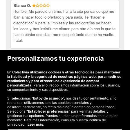
Blanca O.
Horrible. Me pareció un timo. Fui a la cita pensando que me
iban a hacer todo lo ofertado y para nada. Te "hacen el
diagnóstico" y para la limpieza y las radiografías se hacen
los locos y tras insistir me citaron para otro día con lo que te
hacen perder dos dias, me mosqueé tanto que no he vuelto.
Fatal.
Mónica C.
Personalizamos tu experiencia
El trato recibido en general, no me ha parecido adecuado.
En
Colectivia
utilizamos cookies y otras tecnologías para mantener
Ver todas las opiniones
la fiabilidad y la seguridad de nuestras páginas web, para medir su
rendimiento y para ofrecer una experiencia de compra
personalizada.
Para ello, recopilamos información sobre los usuarios,
su comportamiento y sus dispositivos.
Si seleccionas
“Estoy de acuerdo”
, nos das tu consentimiento; si lo
rechazas, utilizaremos solo las cookies esenciales y,
©2026 Colectivia
desafortunadamente, no recibirás ningún contenido personalizado.
Selecciona
“Establecer preferencias”
para ver más detalles y
Términos y condiciones
|
Política de privacidad
|
Política de cookies
|
gestionar tus opciones. Puedes ajustar tus preferencias en cualquier
Estudio turismo de verano 2020
momento. Para más información, consulta nuestra Política de
privacidad.
Leer más.
Compra segura