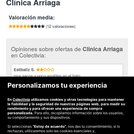
Clínica Arriaga
por cada amigo que compre esta oferta.
médicos de la salud y la belleza que acaba con la celulítis. La
Tlf:
944 793 663
presoterapia mediante un masaje especializado, estimula la
circulación, realizando presiones para moldear tu cuerpo.
Valoración media:
Además, está demostrado que ayuda a controlar tu peso, para
que conserves una figura espectacular tras el tratamiento.
(12 valoraciones)
Con tus
10 sesiones de presoterapia
, irás eliminando la
celulitis y la grasa localizada. Cada sesión dura 30 minutos.
Opiniones sobre ofertas de
Clínica Arriaga
La Clínica Arriaga
está dirigida por los hermanos Martín,
en Colectivia:
Elisabeth diplomada en podología y Victor, diplomado en
fisioterapia y podología. En Clínica Arriaga proporcionan toda la
gama de servicios para la atención y cuidado de tus pies y tu
Estibaliz S.
cuerpo, con el fin de satisfacer a sus pacientes. Su compromiso
muy secos y poco amables en el trato..
es ofrecer el mejor servicio, la mejor atención. Están siempre a
Personalizamos tu experiencia
la vanguardia en las últimas técnicas de podología y fisioterapia.
Josu L.
¡Lucirás un cuerpo envidiable! ¡Sólo con Colectivia!
perfecto!
En
Colectivia
utilizamos cookies y otras tecnologías para mantener
la fiabilidad y la seguridad de nuestras páginas web, para medir su
rendimiento y para ofrecer una experiencia de compra
personalizada.
Para ello, recopilamos información sobre los usuarios,
su comportamiento y sus dispositivos.
Si seleccionas
“Estoy de acuerdo”
, nos das tu consentimiento; si lo
rechazas, utilizaremos solo las cookies esenciales y,
©2026 Colectivia