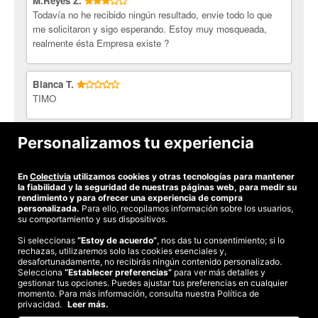
M.Reyes Z.
beneficiosos para ayudarte a adelgazar- perder peso, además de
Todavía no he recibido ningún resultado, envie todo lo que
ayudarte a minimizar los riesgos de la Covid y/o sus efectos
me solicitaron y sigo esperando. Estoy muy mosqueada,
secundarios, incluyendo las vacunas.
realmente ésta Empresa existe ?
Además incluye:
La oferta incluye sin costo el Test & Prueba Oficial de
Blanca T.
Diagnostico-Detección Covid19 por la Sociedad Española de
TIMO
Inmunología (SEI). Utilizando la técnica desarrollada por los
médicos-científicos del Hospital Foch (Francia), de la
Universidad de Mons (Bélgica) y del Hospital Universitario de
Maria Cristina P.
Personalizamos tu experiencia
Donostia (España), todos coordinados por el Dr. Jordi Ochando
no me loenviaron
(SEI) y la Dra Manisha Brahmachary, BioCientifica de la
Escuela de Medicina del Monte Sinai.
En
Colectivia
utilizamos cookies y otras tecnologías para mantener
Ver todas las opiniones
la fiabilidad y la seguridad de nuestras páginas web, para medir su
Complemento adicional:
rendimiento y para ofrecer una experiencia de compra
personalizada.
Para ello, recopilamos información sobre los usuarios,
Los resultados se entregan por escrito en un eBook de entre 40
su comportamiento y sus dispositivos.
y 50 páginas, como en
este
ejemplo.
Si seleccionas
“Estoy de acuerdo”
, nos das tu consentimiento; si lo
rechazas, utilizaremos solo las cookies esenciales y,
©2026 Colectivia
Además, ofrecemos entregar los resultados del eBook de la
desafortunadamente, no recibirás ningún contenido personalizado.
Selecciona
Términos y condiciones
dieta y menú de 30 días en un libro de tapa blanda, plastificado
“Establecer preferencias”
|
Política de privacidad
para ver más detalles y
|
Política de cookies
|
gestionar tus opciones. Puedes ajustar tus preferencias en cualquier
y anillado, con entrega a su domicilio.
Estudio turismo de verano 2020
momento. Para más información, consulta nuestra Política de
privacidad.
Leer más.
Esta opción solo estará disponible una vez se haya completado
Compra segura