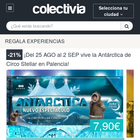
Selecciona tu
ciudad
Entrar
A Coruña
Alicante
Barcelona
REGALA EXPERIENCIAS
Registrarse
Bilbao
Burgos
Donostia
¡Del 25 AGO al 2 SEP vive la Antárctica de
-21%
94 652 38 15 (L-V 10:30-15:00)
Circo Stellar en Palencia!
Gijón
Huesca
Logroño
¿Necesitas ayuda? Escríbenos
Madrid
Oviedo
Palencia
Pamplona
Santander
Tarragona
Valencia
Vitoria
Zaragoza
7,90€