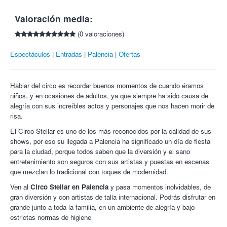
Entrada infantil para Circo Stellar en zona oro VIP por 20€.
(incluidos).
Valoración media:
Entrada adulto para Circo Stellar en zona oro VIP por 25€.
Un cupón por persona. Compra y regala todos los cupones
que quieras.
**Día del espectador:25, 28,29 y 30 de agosto.
(0 valoraciones)
Canjea tu cupón impreso por la entrada en la taquilla una
Sinopsis:
hora antes del espectáculo.
Espectáculos
Entradas
Palencia
Ofertas
Este cupón no admite cambios, cancelaciones o
Antárctica.
En el invierno austral de 1603, se descubrió que
devoluciones, salvo anulación o modificación del
poblaban al sur del Círculo Polar Antártico entre icebergs y
espectáculo.
rocas heladas habitantes nunca vistos. Todo cambia en su
Hablar del circo es recordar buenos momentos de cuando éramos
mundo a causa de la llegada de un hechicero que rompe la gran
niños, y en ocasiones de adultos, ya que siempre ha sido causa de
capa de hielo que cubría aquella mágica aldea.
alegría con sus increíbles actos y personajes que nos hacen morir de
risa.
Durante 2h una gran variedad de artistas se desafían con
acrobacias y disciplinas en el lugar más recóndito, alejado e
El Circo Stellar
es uno de los más reconocidos por la calidad de sus
inhóspito del planeta.
shows, por eso su llegada a Palencia ha significado un día de fiesta
para la ciudad, porque todos saben que la diversión y el sano
Todo envuelto en una iluminación deslumbrante,
entretenimiento son seguros con sus artistas y puestas en escenas
una escenografía con glaciares y nieve, un mar congelado,
que mezclan lo tradicional con toques de modernidad.
pingüinos emperador y osos polares serán los encargados de
dar vida a esta mágica experiencia en la Antártida.
Ven al
Circo Stellar en Palencia
y pasa momentos inolvidables, de
gran diversión y con artistas de talla internacional. Podrás disfrutar en
¡Déjate envolver por la magia del circo y Colectivia!
grande junto a toda la familia, en un ambiente de alegría y bajo
estrictas normas de higiene