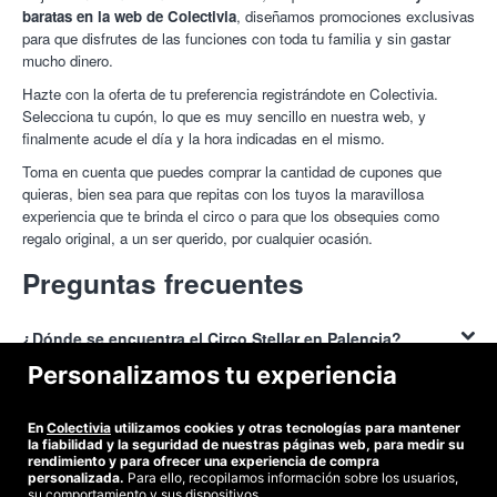
baratas en la web de Colectivia
, diseñamos promociones exclusivas
para que disfrutes de las funciones con toda tu familia y sin gastar
mucho dinero.
Hazte con la oferta de tu preferencia registrándote en Colectivia.
Selecciona tu cupón, lo que es muy sencillo en nuestra web, y
finalmente acude el día y la hora indicadas en el mismo.
Toma en cuenta que puedes comprar la cantidad de cupones que
quieras, bien sea para que repitas con los tuyos la maravillosa
experiencia que te brinda el circo o para que los obsequies como
regalo original, a un ser querido, por cualquier ocasión.
Preguntas frecuentes
¿Dónde se encuentra el Circo Stellar en Palencia?
Personalizamos tu experiencia
El
Circo Stellar en Palencia
, se encuentra específicamente en el
recinto Ferial (C/ Andalucía) 34004, donde podrás asistir con tu
¿Cómo puedo conseguir descuentos para el Circo Stellar
En
Colectivia
utilizamos cookies y otras tecnologías para mantener
coche ya que tenemos un área de parking para que disfrutes con la
en Palencia?
la fiabilidad y la seguridad de nuestras páginas web, para medir su
tranquilidad de saber que está bien resguardado.
rendimiento y para ofrecer una experiencia de compra
personalizada.
Para ello, recopilamos información sobre los usuarios,
Conseguir
descuentos para el Circo Stellar en Palencia
es muy fácil,
su comportamiento y sus dispositivos.