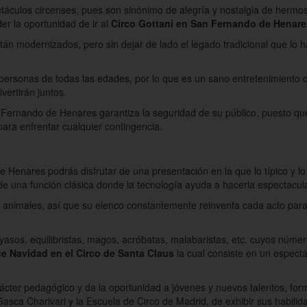
áculos circenses, pues son sinónimo de alegría y nostalgia de hermo
er la oportunidad de ir al
Circo Gottani en San Fernando de Henare
stán modernizados, pero sin dejar de lado el legado tradicional que lo 
personas de todas las edades, por lo que es un sano entretenimiento
vertirán juntos.
an Fernando de Henares garantiza la seguridad de su público, puesto q
para enfrentar cualquier contingencia.
e Henares podrás disfrutar de una presentación en la que lo típico y
de una función clásica donde la tecnología ayuda a hacerla espectacula
 animales, así que su elenco constantemente reinventa cada acto para 
yasos, equilibristas, magos, acróbatas, malabaristas, etc. cuyos número
e Navidad en el Circo de Santa Claus
la cual consiste en un espect
arácter pedagógico y da la oportunidad a jóvenes y nuevos talentos, f
sca Charivari y la Escuela de Circo de Madrid, de exhibir sus habilid