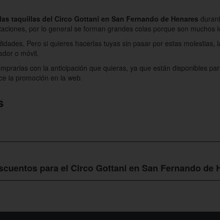
las taquillas del Circo Gottani en San Fernando de Henares
durant
aciones, por lo general se forman grandes colas porque son muchos lo
dades. Pero si quieres hacerlas tuyas sin pasar por estas molestias, 
ador o móvil.
mprarlas con la anticipación que quieras, ya que están disponibles par
e la promoción en la web.
s
el Circo Gottani en San Fernando de Henares
sin tener que estar en co
rencia, entonces tu mejor opción es hacerlo con Colectivia.
cuentos para el Circo Gottani en San Fernando de 
scuentos
en las entradas para el Circo Gottani en San Fernando de Hen
 consultas su newsletter donde encontraras todas las ofertas que te tie