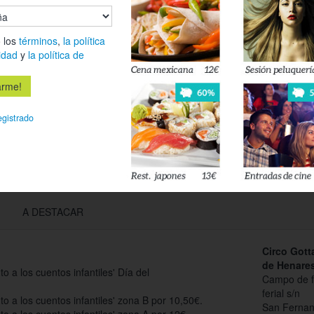
Es
 los
términos
,
la política
Déjanos tu 
idad
y
la política de
esté disponi
Acepto l
egistrado
privacidad
A DESTACAR
Circo Gott
de Henare
to a los cuentos infantiles' Día del
Campo de fú
ferial s/n
uto a los cuentos infantiles' zona B por 10,50€.
San Fernan