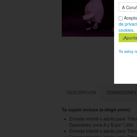
Acepto
de privac
cookies
.
Ya estoy r
DESCRIPCIÓN
CONDICIONES
Tu cupón incluye (a elegir entre):
Entrada infantil o adulto para 'Tribu
Espectador zona A y B por 7,90€.
Entrada infantil o adulto para 'Trib