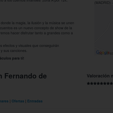
uto a los cuentos infantiles' zona A por 12€.
(MADRID) -
 donde la magia, la ilusión y la música se unen
os cuentos es un nuevo concepto de show de la
remos hacer disfrutar tanto a grandes como a
s efectos y visuales que conseguirán
 y sus canciones.
áculos para ti!
an Fernando de
Valoración 
nares
Ofertas
Entradas