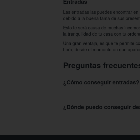
Entradas
Las entradas las puedes encontrar en
debido a la buena fama de sus present
Esto te será causa de muchas incomodi
la tranquilidad de tu casa con tu orden
Una gran ventaja, es que te permite co
hora, desde el momento en que aparec
Preguntas frecuente
¿Cómo conseguir entradas?
Si quieres
adquirir las entradas para 
precios y con la antelación de tu prefe
¿Dónde puedo conseguir des
En Colectivia están los mejores de
acceder y suscribirte en la web, luego