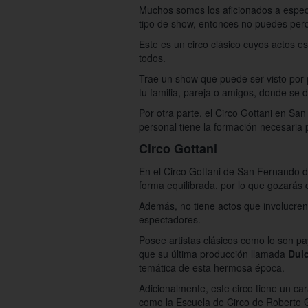
Muchos somos los aficionados a espect
tipo de show, entonces no puedes perd
Este es un circo clásico cuyos actos e
todos.
Trae un show que puede ser visto por 
tu familia, pareja o amigos, donde se di
Por otra parte, el Circo Gottani en S
personal tiene la formación necesaria 
Circo Gottani
En el Circo Gottani de San Fernando d
forma equilibrada, por lo que gozarás 
Además, no tiene actos que involucren
espectadores.
Posee artistas clásicos como lo son pa
que su última producción llamada
Dulc
temática de esta hermosa época.
Adicionalmente, este circo tiene un c
como la Escuela de Circo de Roberto Ga