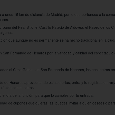
ra a unos 15 km de distancia de Madrid, por lo que pertenece a la co
ricos.
Urbano del Real Sitio, el Castillo Palacio de Aldovea, el Paseo de los 
 algunas.
acción que aunque no es permanente se ha hecho tradicional en la ciud
en San Fernando de Henares por la variedad y calidad del espectáculo 
tradas el Circo Gottani en San Fernando de Henares, las encuentras en
ndo de Henares aprovechando estas ofertas, entra y te registras en
htt
 rápido con nosotros.
 el día de la función, para que lo cambies por tu entrada.
tidad de cupones que quieras, así puedes invitar a quien desees o par