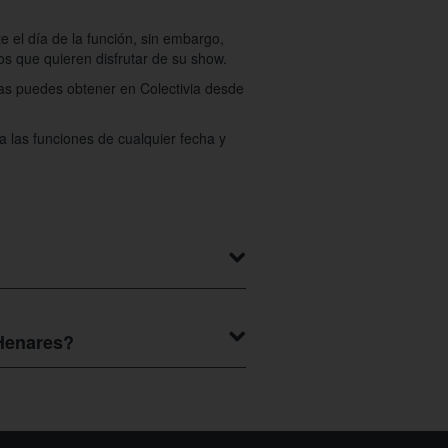
e el día de la función, sin embargo,
s que quieren disfrutar de su show.
las puedes obtener en Colectivia desde
a las funciones de cualquier fecha y
las o aglomeraciones, con muy buenos
Henares?
ares, para disfrutarlas solo debes
ne.