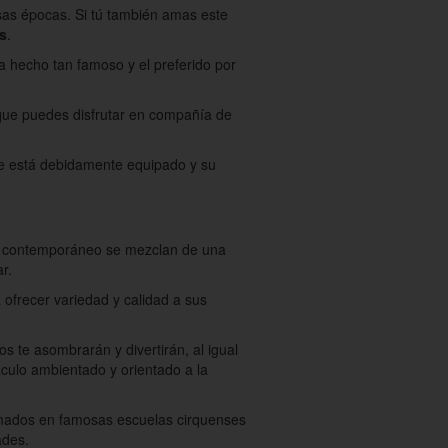
sas épocas. Si tú también amas este
s
.
ha hecho tan famoso y el preferido por
 que puedes disfrutar en compañía de
ue está debidamente equipado y su
 lo contemporáneo se mezclan de una
r.
ofrecer variedad y calidad a sus
s te asombrarán y divertirán, al igual
áculo ambientado y orientado a la
ormados en famosas escuelas cirquenses
ades.