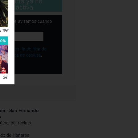
ta oferta ya no
está activa
email y te avisamos cuando
ble
os
términos
,
la política de
y
la política de cookies
.
ani - San Fernando
s
tbol del recinto
do de Henares