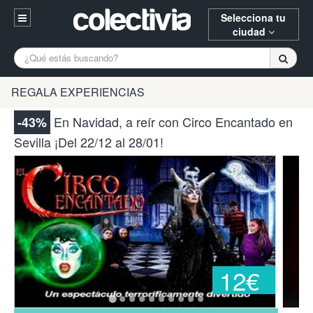
Selecciona tu
ciudad
Entrar
A Coruña
Alicante
Barcelona
REGALA EXPERIENCIAS
Registrarse
Bilbao
Burgos
Donostia
En Navidad, a reír con Circo Encantado en
-43%
94 652 38 15 (L-V 10:30-15:00)
Sevilla ¡Del 22/12 al 28/01!
Gijón
Huesca
Logroño
¿Necesitas ayuda? Escríbenos
Madrid
Oviedo
Palencia
Pamplona
Santander
Tarragona
Valencia
Vitoria
Zaragoza
12€