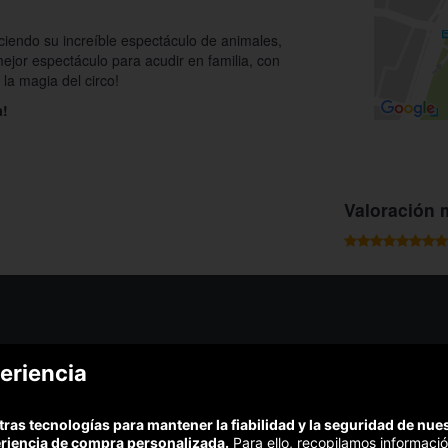
eciendo su increíble espectáculo de animales,
mejor espectáculo para acudir en familia, con
la magia del circo!
a!
Valoración 
¿Podem
eriencia
¿Cómo funciona Colectivia?
Esc
Preguntas frecuentes
Promociona tu negocio
(Te resp
tras tecnologías para mantener la fiabilidad y la seguridad de nu
Trabaja con nosotros
Comp
eriencia de compra personalizada.
Para ello, recopilamos informació