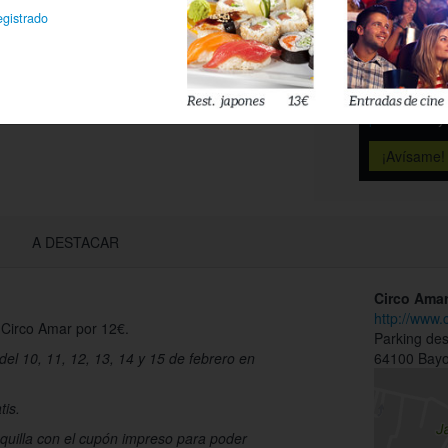
Déjanos tu 
egistrado
esté disponi
Acepto l
privacidad
A DESTACAR
Circo Ama
http://www.
l Circo Amar por 12€.
Parking des
del 10, 11, 12, 13, 14 y 15 de febrero en
64100 Bay
tis.
aquilla con el cupón impreso para poder