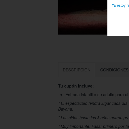
Ya estoy r
DESCRIPCIÓN
CONDICIONES
Tu cupón incluye:
Entrada infantil o de adulto para e
* El espectáculo tendrá lugar cada día 
Bayona.
* Los niños hasta los 3 años entran gra
* Muy importante: Pasar primero por t