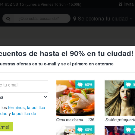
4 652 38 15
Invita
(Lunes a Viernes 10:30h - 15:00h)
Selecciona tu ciudad
rivacidad
y
la política de cookies
.
Barcelona
Bilbao
Burgos
Logroño
Madrid
Oviedo
Tarragona
Valencia
Vitoria
ga a Bayona del 10 al 15/02 ¡El m
cuentos de hasta el 90% en tu ciudad!
uestras ofertas en tu e-mail y se el primero en enterarte
12€
27
Vive la magi
›
equilibrista
Bayona ¡Enc
 los
términos
,
la política
idad
y
la política de
Es