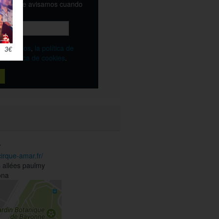
email y te avisamos cuando
ble
os
términos
,
la política de
y
la política de cookies
.
r
cirque-amar.fr/
 allées paulmy
ona