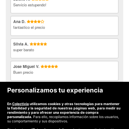
Servicio estupendo!
Ana D.
fantastico el precio
Silvia A.
super barato
Jose Miguel V.
Buen precio
Cristina L.
Personalizamos tu experiencia
Todo correcto
En
Colectivia
utilizamos cookies y otras tecnologías para mantener
Ver todas las opiniones
la fiabilidad y la seguridad de nuestras páginas web, para medir su
rendimiento y para ofrecer una experiencia de compra
personalizada.
Para ello, recopilamos información sobre los usuarios,
su comportamiento y sus dispositivos.