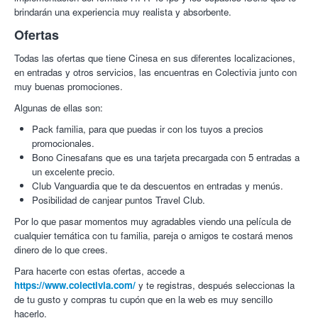
Idoia R.
10/10
Me encantan estas ofertas para ir al cine... de
brindarán una experiencia muy realista y absorbente.
normal es muy caro. Espero que sigan con ellas para poder
disfrutarlas... gracias!
Ofertas
23/03/2018
Todas las ofertas que tiene Cinesa en sus diferentes localizaciones,
Fernando T.
10/10
amabilidad de los taquilleros
en entradas y otros servicios, las encuentras en Colectivia junto con
14/10/2017
muy buenas promociones.
Algunas de ellas son:
Jose Miguel V.
10/10
Esta muy bien de precio espero sigan
poniendo mas ofertas
Pack familia, para que puedas ir con los tuyos a precios
07/10/2017
promocionales.
Bono Cinesafans que es una tarjeta precargada con 5 entradas a
Iratxe H.
8/10
ok
un excelente precio.
10/04/2017
Club Vanguardia que te da descuentos en entradas y menús.
Posibilidad de canjear puntos Travel Club.
Iratxe H.
8/10
ok
10/04/2017
Por lo que pasar momentos muy agradables viendo una película de
cualquier temática con tu familia, pareja o amigos te costará menos
dinero de lo que crees.
Para hacerte con estas ofertas, accede a
https://www.colectivia.com/
y te registras, después seleccionas la
de tu gusto y compras tu cupón que en la web es muy sencillo
hacerlo.