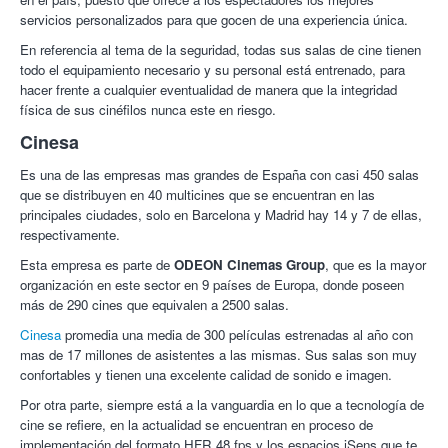
su importe.
Julene A.
8/10
Servicio estupendo!
servicios personalizados para que gocen de una experiencia única.
Cinesa se reserva el derecho a limitar temporalmente el uso
29/07/2022
de las entradas por causas imputables a las distribuidoras
En referencia al tema de la seguridad, todas sus salas de cine tienen
de las películas.
todo el equipamiento necesario y su personal está entrenado, para
Ana D.
8/10
fantastico el precio
Está prohibida la venta del presente cupón y Cinesa se
11/05/2022
hacer frente a cualquier eventualidad de manera que la integridad
reserva el derecho de anularlo en caso de detectar un uso
física de sus cinéfilos nunca este en riesgo.
fraudulento.
Silvia A.
10/10
super barato
Cinesa
Únicamente el 1er código redimido será aceptado.
21/01/2022
Es una de las empresas mas grandes de España con casi 450 salas
Jose Miguel V.
10/10
Buen precio
que se distribuyen en 40 multicines que se encuentran en las
02/03/2020
principales ciudades, solo en Barcelona y Madrid hay 14 y 7 de ellas,
respectivamente.
Cristina L.
10/10
Todo correcto
27/10/2019
Esta empresa es parte de
ODEON Cinemas Group
, que es la mayor
organización en este sector en 9 países de Europa, donde poseen
Rubén I.
10/10
Increíble, rápido y todo perfecto.
más de 290 cines que equivalen a 2500 salas.
26/09/2019
Cinesa
promedia una media de 300 películas estrenadas al año con
Rubén I.
10/10
Increíble, rápido y todo perfecto.
mas de 17 millones de asistentes a las mismas. Sus salas son muy
26/09/2019
confortables y tienen una excelente calidad de sonido e imagen.
Por otra parte, siempre está a la vanguardia en lo que a tecnología de
Pedro R.
10/10
¡Todo perfecto!
cine se refiere, en la actualidad se encuentran en proceso de
02/09/2019
implementación del formato HFR 48 fps y los espacios iSens que te