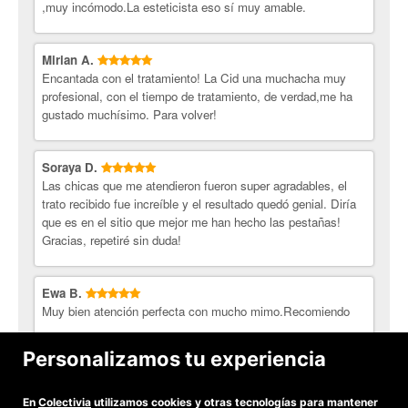
,muy incómodo.La esteticista eso sí muy amable.
Mirian A.
Encantada con el tratamiento! La Cid una muchacha muy
profesional, con el tiempo de tratamiento, de verdad,me ha
gustado muchísimo. Para volver!
Soraya D.
Las chicas que me atendieron fueron super agradables, el
trato recibido fue increíble y el resultado quedó genial. Diría
que es en el sitio que mejor me han hecho las pestañas!
Gracias, repetiré sin duda!
Ewa B.
Muy bien atención perfecta con mucho mimo.Recomiendo
Personalizamos tu experiencia
Nuria S.
Muy buena atención, puntual, buenas recomendaciones y
experta realizando el tratamiento
En
Colectivia
utilizamos cookies y otras tecnologías para mantener