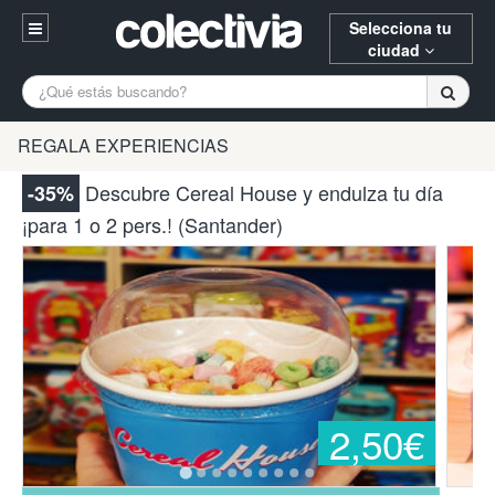
Selecciona tu
ciudad
Entrar
A Coruña
Alicante
Barcelona
REGALA EXPERIENCIAS
Registrarse
Bilbao
Burgos
Donostia
Descubre Cereal House y endulza tu día
-35%
94 652 38 15 (L-V 10:30-15:00)
¡para 1 o 2 pers.! (Santander)
Gijón
Huesca
Logroño
¿Necesitas ayuda? Escríbenos
Madrid
Oviedo
Palencia
Pamplona
Santander
Tarragona
Valencia
Vitoria
Zaragoza
2,50€