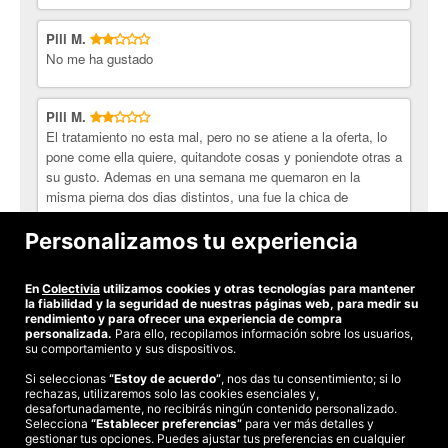
Pili M.
No me ha gustado
Pili M.
El tratamiento no esta mal, pero no se atiene a la oferta, lo
pone come ella quiere, quitandote cosas y poniendote otras a
su gusto. Ademas en una semana me quemaron en la
misma pierna dos dias distintos, una fue la chica de
practicas y otra fue la propia dueña, cosa que me parece mal
ya que no me preguntaron ninguna vez, como ivan los
Personalizamos tu experiencia
quemazos.
En
Colectivia
utilizamos cookies y otras tecnologías para mantener
Ver todas las opiniones
la fiabilidad y la seguridad de nuestras páginas web, para medir su
rendimiento y para ofrecer una experiencia de compra
personalizada.
Para ello, recopilamos información sobre los usuarios,
su comportamiento y sus dispositivos.
Si seleccionas
“Estoy de acuerdo”
, nos das tu consentimiento; si lo
rechazas, utilizaremos solo las cookies esenciales y,
©2026 Colectivia
desafortunadamente, no recibirás ningún contenido personalizado.
Selecciona
Términos y condiciones
“Establecer preferencias”
|
Política de privacidad
para ver más detalles y
|
Política de cookies
|
gestionar tus opciones. Puedes ajustar tus preferencias en cualquier
Estudio turismo de verano 2020