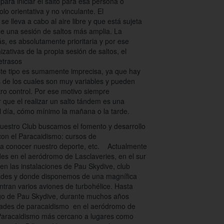
para iniciar el salto para esa persona o
lo orientativa y no vinculante. El
e lleva a cabo al aire libre y que está sujeta
de una sesión de saltos más amplia. La
, es absolutamente prioritaria y por ese
zativas de la propia sesión de saltos, el
retrasos
ste tipo es sumamente imprecisa, ya que hay
 de los cuales son muy variables y pueden
o control. Por ese motivo siempre
que el realizar un salto tándem es una
l día, cómo mínimo la mañana o la tarde.
uestro Club buscamos el fomento y desarrollo
con el Paracaidismo: cursos de
 a conocer nuestro deporte, etc. Actualmente
des en el aeródromo de Lasclaveries, en el sur
 en las instalaciones de Pau Skydive, club
idades y donde disponemos de una magnífica
entran varios aviones de turbohélice. Hasta
igo de Pau Skydive, durante muchos años
idades de paracaidismo en el aeródromo de
 Paracaidismo más cercano a lugares como