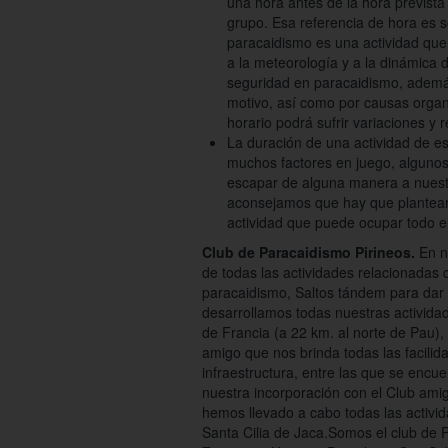
una hora antes de la hora prevista 
grupo. Esa referencia de hora es so
paracaidismo es una actividad que s
a la meteorología y a la dinámica 
seguridad en paracaidismo, además
motivo, así como por causas organi
horario podrá sufrir variaciones y 
La duración de una actividad de e
muchos factores en juego, algunos
escapar de alguna manera a nuestr
aconsejamos que hay que plantear 
actividad que puede ocupar todo e
Club de Paracaidismo Pirineos.
En n
de todas las actividades relacionadas 
paracaidismo, Saltos tándem para dar
desarrollamos todas nuestras activida
de Francia (a 22 km. al norte de Pau),
amigo que nos brinda todas las facil
infraestructura, entre las que se encu
nuestra incorporación con el Club am
hemos llevado a cabo todas las activ
Santa Cilia de Jaca.Somos el club de