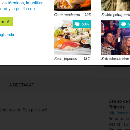
 los
términos
,
la política
idad
y
la política de
Déjanos tu 
esté disponi
egistrado
Acepto l
privacidad
A DESTACAR
Centro de
Pirineos
0 metros en Pau por 260€.
http://www.
Aérodrome 
64450 - Las