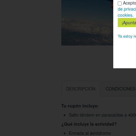
Acepto
de privac
cookies
.
Ya estoy r
DESCRIPCIÓN
CONDICIONES
Tu cupón incluye:
Salto tándem en paracaídas a 400
¿Qué incluye la actividad?
Entrada al aeródromo