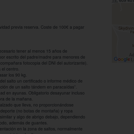
Tlf:
609 401
tividad previa reserva. Coste de 100€ a pagar
necesario tener al menos 15 años de
por escrito del padre/madre para menores de
acompañara fotocopia del DNI del autorizante).
 el centro.
asar los 90 kg.
del salto un certificado o informe médico de
zación de un salto tándem en paracaídas”.
idad en ayunas. Obligatorio desayunar incluso
hora de la mañana.
calzado que lleva, no proporcionándose
e deporte (no botas de montaña) y ropa
similar y algo de abrigo debajo, dependiendo
modo, además de guantes.
sentación en la zona de saltos, normalmente