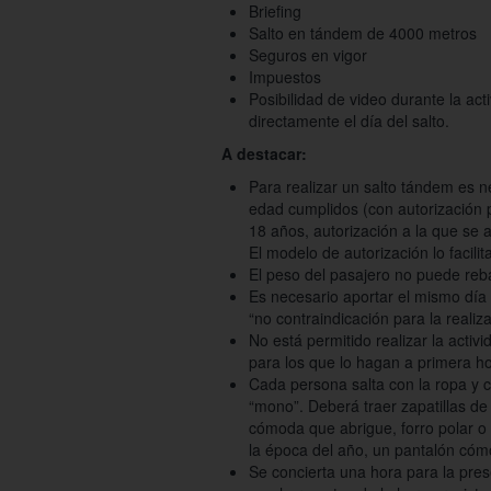
Briefing
Salto en tándem de 4000 metros
Seguros en vigor
Impuestos
Posibilidad de video durante la ac
directamente el día del salto.
A destacar:
Para realizar un salto tándem es 
edad cumplidos (con autorización 
18 años, autorización a la que se 
El modelo de autorización lo facilita
El peso del pasajero no puede reb
Es necesario aportar el mismo día 
“no contraindicación para la reali
No está permitido realizar la activ
para los que lo hagan a primera 
Cada persona salta con la ropa y 
“mono”. Deberá traer zapatillas d
cómoda que abrigue, forro polar o 
la época del año, un pantalón có
Se concierta una hora para la pre