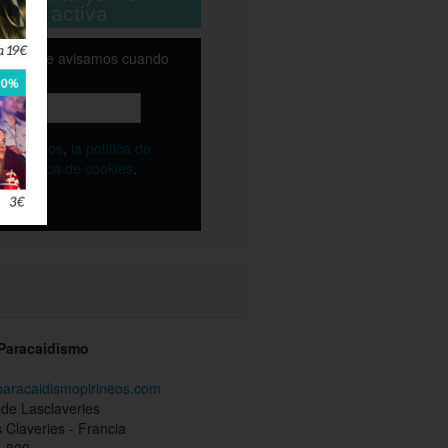
está activa
email y te avisamos cuando
ble
os
términos
,
la política de
y
la política de cookies
.
 Paracaidismo
paracaidismopirineos.com
de Lasclaveries
 Claveries - Francia