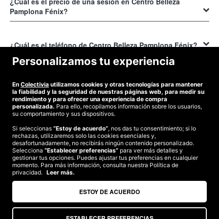
consultando la dirección y ubicación que te mostramos aquí en esta
¿Cuál es el precio de una sesión en Centro Belleza
web. Hemos incluido un mapa interactivo donde puedes ver la
Pamplona Fénix?
localización exacta del negocio en la ciudad y obtener indicaciones
precisas sobre cómo llegar. El mapa muestra las principales vías de
En el
Centro Belleza Pamplona Fénix
encontrarás precios muy
acceso en coche y las paradas de autobús más cercanas.
competitivos en todos sus servicios de peluquería, tratamientos
¿Cuál es el teléfono de Centro Belleza Pamplona Fénix?
estéticos y sesiones de bienestar. Los precios dependerán del
Personalizamos tu experiencia
servicio contratado, pero en general, ofrecen una excelente relación
Para contactar al
Centro Belleza Pamplona Fénix
debes llamar al
de calidad y precio.
teléfono 948 575 977. Su equipo te atenderá gustosamente para
¿Cómo puedo pedir cita en Centro Belleza Pamplona
En
Colectivia
utilizamos cookies y otras tecnologías para mantener
resolver tus dudas, coordinar una cita o hacerte llegar información
Fénix?
la fiabilidad y la seguridad de nuestras páginas web, para medir su
adicional sobre los servicios.
rendimiento y para ofrecer una experiencia de compra
personalizada.
Para ello, recopilamos información sobre los usuarios,
La forma más cómoda y sencilla de reservar cita en Centro Belleza
su comportamiento y sus dispositivos.
Pamplona Fénix es a través de
nuestra plataforma online
Si seleccionas
“Estoy de acuerdo”
, nos das tu consentimiento; si lo
Colectivia
. Aquí encontrarás promociones exclusivas en sesiones de
rechazas, utilizaremos solo las cookies esenciales y,
©2026 Colectivia
peluquería, tratamientos faciales y corporales.
desafortunadamente, no recibirás ningún contenido personalizado.
Selecciona
“Establecer preferencias”
para ver más detalles y
Términos y condiciones
|
Política de privacidad
|
Política de cookies
|
Entra ya en
Colectivia
, explora las opciones disponibles para
Centro
gestionar tus opciones. Puedes ajustar tus preferencias en cualquier
Estudio turismo de verano 2020
momento. Para más información, consulta nuestra Política de
Belleza Pamplona Fénix
y aprovecha para reservar tu próxima cita
privacidad.
Leer más.
de belleza con nosotros a un precio de locura.
Compra segura
Te garantizamos el pago en todas tus compras
ESTOY DE ACUERDO
ESTABLECER PREFERENCIAS
Somos agencia de viajes. CIE: 2313