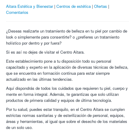
Cómo es una sesión
tratamiento
Aitara Estética y Bienestar
Centros de estética
Ofertas
26/04/2023
Toque suave:
Un facilitador certificado toca sin presión 32
Comentarios
puntos energéticos en diferentes áreas del cráneo.
María Esperanza M.
8/10
Muy completo el tratamiento y el trato
Ambiente:
Se busca un espacio tranquilo y silencioso para
estupendo.
facilitar la relajación profunda y el cambio en las ondas
¿Deseas realizarte un tratamiento de belleza en tu piel por cambio de
23/03/2023
cerebrales.
look o simplemente para consentirte? o ¿prefieres un tratamiento
Fernando E.
10/10
Muy gozoso el masaje y el trato de la
holístico por dentro y por fuera?
Para qué sirve
profesional, muy cercano y agradable.
Si es así no dejes de visitar el Centro Aitara.
Reducción del estrés:
11/06/2017
Disminuye la ansiedad, la depresión
leve y la carga mental acumulada.
Este establecimiento pone a tu disposición todo su personal
Maite A.
10/10
Me atendieron estupendamente y me relajé
Claridad y descanso:
Ayuda a calmar los pensamientos
capacitado y experto en la aplicación de diversas técnicas de belleza,
mucho. Ella es muy simpática y tiene unas manos estupendas.
repetitivos y mejora la calidad del sueño.
que se encuentra en formación continua para estar siempre
14/06/2016
Bienestar general:
Promueve una profunda relajación física
actualizado en las últimas tendencias.
y emocional.
Itziar Z.
8/10
El servicio fue bueno, muy puntual tanto en el inicio
Aquí dispondrás de todos los cuidados que requieren tu piel, cuerpo y
como para acabar. Además, se realiza todo lo que aparece en la
Estética Aitara.
En Estética Aitara te ofrecen los servicios
mente en forma integral. Además, te garantizas que solo utilizan
oferta, posibilitando realizarl a oferta completa en un mismo día o
tradicionales de siempre junto con los más modernos y
dividirla en dos días diferentes.
productos de primera calidad y equipos de última tecnología.
novedosos, ya que dispone de la tecnología más actual. Es un
13/06/2016
Por tu salud, puedes estar tranquilo, en el Centro Aitara se cumplen
centro con amplia experiencia en el sector de la belleza
estrictas normas sanitarias y de esterilización de personal, equipos,
Luisa M.
8/10
q posiblemente continúe con el tratamiento.
femenina, cuenta con grandes profesionales que están a tu
áreas y herramientas, al igual que sobre el desecho de los materiales
01/06/2016
disposición para aconsejarte y recomendarte lo que más se
de un solo uso.
ajusta a tu perfil y a tu naturaleza, y todo ello siempre con el
objetivo de conseguir una belleza natural que se adapte a ti.