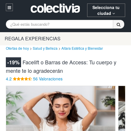
Selecciona tu
ciudad
Entrar
A Coruña
Alicante
Barcelona
REGALA EXPERIENCIAS
Registrarse
Bilbao
Burgos
Donostia
Ofertas de hoy
>
Salud y Belleza
>
Aitara Estética y Bienestar
94 652 38 15 (L-V 10:30-15:00)
Gijón
Huesca
Logroño
Facelift o Barras de Access: Tu cuerpo y
-19%
¿Necesitas ayuda? Escríbenos
mente te lo agradecerán
Madrid
Oviedo
Palencia
4.2
56 Valoraciones
Pamplona
Santander
Tarragona
Valencia
Vitoria
Zaragoza