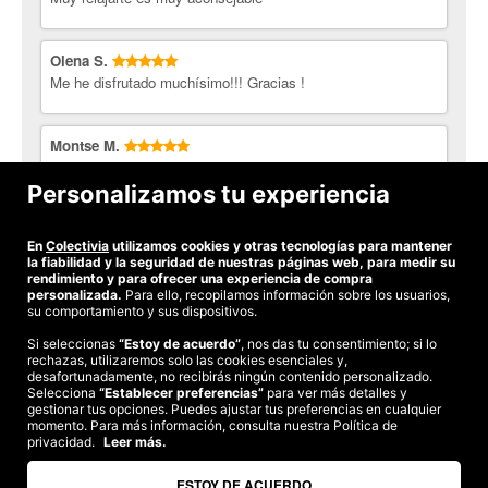
Olena S.
Me he disfrutado muchísimo!!! Gracias !
Montse M.
He estado muy cómoda, y tengo que resaltar la amabilidad y
empatia de la persona encargada del centro. Lo recomiendo
Personalizamos tu experiencia
100%.
En
Colectivia
utilizamos cookies y otras tecnologías para mantener
Ver todas las opiniones
la fiabilidad y la seguridad de nuestras páginas web, para medir su
rendimiento y para ofrecer una experiencia de compra
personalizada.
Para ello, recopilamos información sobre los usuarios,
su comportamiento y sus dispositivos.
Si seleccionas
“Estoy de acuerdo”
, nos das tu consentimiento; si lo
rechazas, utilizaremos solo las cookies esenciales y,
©2026 Colectivia
desafortunadamente, no recibirás ningún contenido personalizado.
Selecciona
Términos y condiciones
“Establecer preferencias”
|
Política de privacidad
para ver más detalles y
|
Política de cookies
|
gestionar tus opciones. Puedes ajustar tus preferencias en cualquier
Estudio turismo de verano 2020
momento. Para más información, consulta nuestra Política de
privacidad.
Leer más.
Compra segura
Te garantizamos el pago en todas tus compras
ESTOY DE ACUERDO