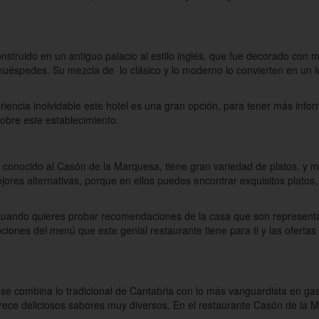
nstruido en un antiguo palacio al estilo inglés, que fue decorado con 
s huéspedes. Su mezcla de lo clásico y lo moderno lo convierten en un
ncia inolvidable este hotel es una gran opción, para tener más inform
obre este establecimiento.
n conocido al Casón de la Marquesa, tiene gran variedad de platos, y 
ores alternativas, porque en ellos puedes encontrar exquisitos platos,
uando quieres probar recomendaciones de la casa que son representat
ciones del menú que este genial restaurante tiene para ti y las ofertas
se combina lo tradicional de Cantabria con lo más vanguardista en gas
 ofrece deliciosos sabores muy diversos. En el restaurante Casón de l