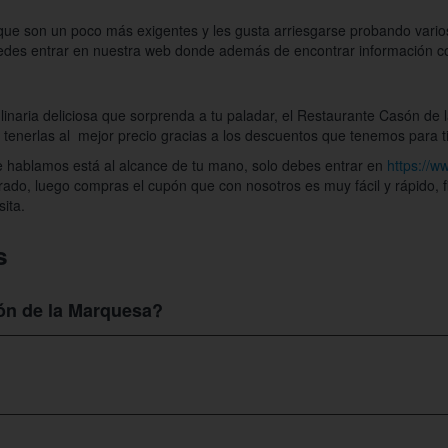
que son un poco más exigentes y les gusta arriesgarse probando varios
uedes entrar en nuestra web donde además de encontrar información 
linaria deliciosa que sorprenda a tu paladar, el Restaurante Casón de 
 tenerlas al mejor precio gracias a los descuentos que tenemos para ti
e hablamos está al alcance de tu mano, solo debes entrar en
https://w
rado, luego compras el cupón que con nosotros es muy fácil y rápido, f
ita.
s
ón de la Marquesa?
Las Fraguas, Las Fraguas de Iguña en Cantabria donde podrás disfruta
ción es necesaria, puedes hacerla a través del teléfono 942 826 001, 