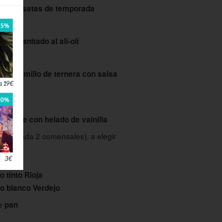
ado de setas de temporada
ao granitado al alí-olí
e solomillo de ternera con salsa
ocolate con helado de vainilla
 para cada 2 comensales), a elegir
ua
o tinto Rioja
no blanco Verdejo
de
pan