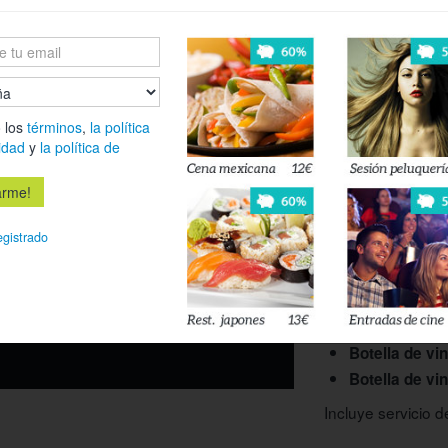
Pastel templ
Cuarto pase:
Lomo de bacal
Quinto pase:
 los
términos
,
la política
idad
y
la política de
38%
Escalopines d
de queso
ferta ya no está activa
Sexto pase:
egistrado
Coulant de ch
o esté disponible
Bebida (1 botella
entre:
 privacidad
y
la política de cookies
.
Botella de ag
Botella de vin
Botella de vi
Incluye servicio 