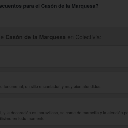
n encantados de atenderte.
cuentos para el Casón de la Marquesa?
són de la Marquesa
solo debes entrar en Colectivia, suscribirte y nav
 que te toparas con varias que cumplan con tus expectativas y se ajus
de
Casón de la Marquesa
en Colectivia:
do fenomenal, un sitio encantador, y muy bien atendidos.
al, y la decoración es maravillosa, se come de maravilla y la atención p
bilísimo en todo momento