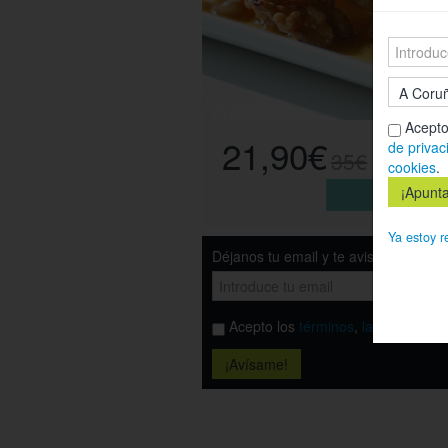
Acepto
21,90€
de privac
35€
cookies
.
Esta o
Ya estoy r
Déjanos tu email y te avisamos cuand
Acepto los
términos
,
la política de