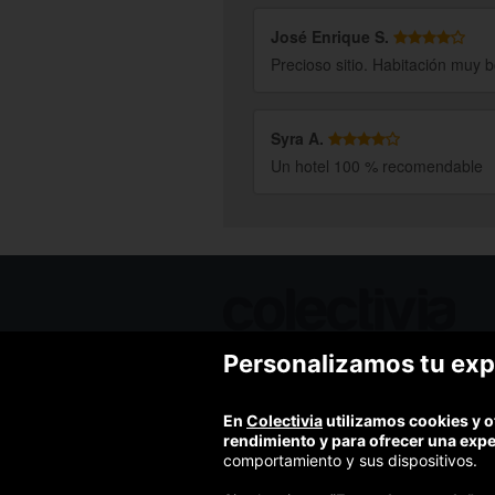
José Enrique S.
Precioso sitio. Habitación muy b
Syra A.
Un hotel 100 % recomendable
Personalizamos tu exp
Ofertas de hoy
Blog
Contacto
En
Colectivia
utilizamos cookies y o
Términos y condiciones
rendimiento y para ofrecer una exp
Política de privacidad y aviso legal
comportamiento y sus dispositivos.
Política de cookies