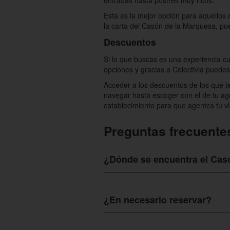
entradas hasta postres muy ricos.
Esta es la mejor opción para aquellos 
la carta del Casón de la Marquesa, p
Descuentos
Si lo que buscas es una experiencia cu
opciones y gracias a Colectivia puedes
Acceder a los descuentos de los que t
navegar hasta escoger con el de tu ag
establecimiento para que agentes tu vis
Preguntas frecuente
¿Dónde se encuentra el Cas
El Casón de la Marquesa
se ubica en 
¿En necesario reservar?
En el
Casón de la Marquesa
la reserva