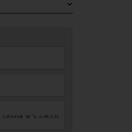
egar por las muchas opciones que te
ten a tu presupuesto.
or parte de la familia, dueños de