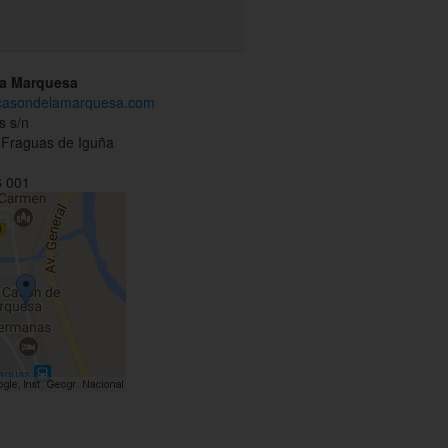
la Marquesa
.casondelamarquesa.com
s s/n
 Fraguas de Iguña
 001