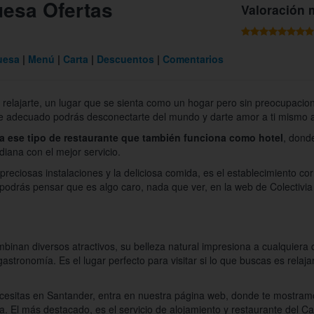
uesa Ofertas
Valoración 
uesa
Menú
Carta
Descuentos
Comentarios
relajarte, un lugar que se sienta como un hogar pero sin preocupacio
ante adecuado podrás desconectarte del mundo y darte amor a ti mismo a t
a ese tipo de restaurante que también funciona como hotel
, dond
diana con el mejor servicio.
 preciosas instalaciones y la deliciosa comida, es el establecimiento cor
s podrás pensar que es algo caro, nada que ver, en la web de Colectiv
nan diversos atractivos, su belleza natural impresiona a cualquiera qu
gastronomía. Es el lugar perfecto para visitar si lo que buscas es relaja
ecesitas en Santander, entra en nuestra página web, donde te mostramo
ta. El más destacado, es el servicio de alojamiento y restaurante del 