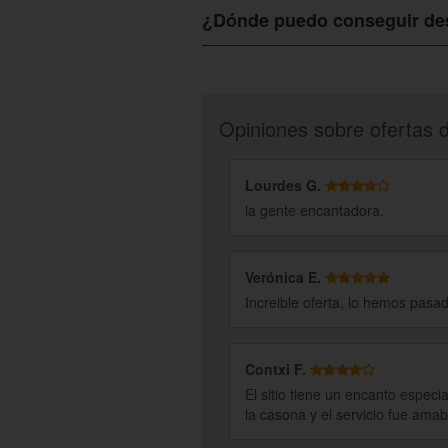
y contactas al establecimiento. Estará
¿Dónde puedo conseguir des
Para conseguir descuentos para el
Ca
ofrece a través de nosotros. De seguro
Opiniones sobre ofertas 
Lourdes G.
la gente encantadora.
Verónica E.
Increible oferta, lo hemos pasa
Contxi F.
El sitio tiene un encanto especi
la casona y el servicio fue ama