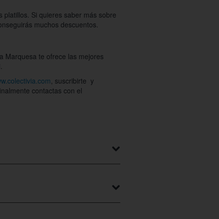
 platillos. Si quieres saber más sobre
conseguirás muchos descuentos.
la Marquesa te ofrece las mejores
.
ww.colectivia.com
, suscribirte y
inalmente contactas con el
r de una comida exquisita de gournet.
para ello compra tu cupón de Colectivia