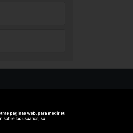
os ayudarte?
ríbenos
ondemos en menos de 48h)
estras páginas web, para medir su
ra segura
n sobre los usuarios, su
izamos el pago en todas tus compras