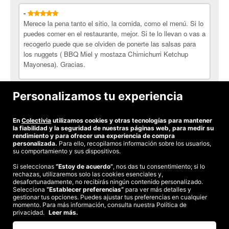
-
Merece la pena tanto el sitio, la comida, como el menú. Si lo
puedes comer en el restaurante, mejor. Si te lo llevan o vas a
recogerlo puede que se olviden de ponerte las salsas para
los nuggets ( BBQ Miel y mostaza Chimichurri Ketchup
Mayonesa). Gracias.
óscar H.
Personalizamos tu experiencia
Muy bueno. Rico, rico.
En
Colectivia
utilizamos cookies y otras tecnologías para mantener
Ver todas las opiniones
la fiabilidad y la seguridad de nuestras páginas web, para medir su
rendimiento y para ofrecer una experiencia de compra
personalizada.
Para ello, recopilamos información sobre los usuarios,
su comportamiento y sus dispositivos.
Si seleccionas
“Estoy de acuerdo”
, nos das tu consentimiento; si lo
rechazas, utilizaremos solo las cookies esenciales y,
©2026 Colectivia
desafortunadamente, no recibirás ningún contenido personalizado.
Selecciona
“Establecer preferencias”
para ver más detalles y
Términos y condiciones
|
Política de privacidad
|
Política de cookies
|
gestionar tus opciones. Puedes ajustar tus preferencias en cualquier
Estudio turismo de verano 2020
momento. Para más información, consulta nuestra Política de
privacidad.
Leer más.
Compra segura
Te garantizamos el pago en todas tus compras