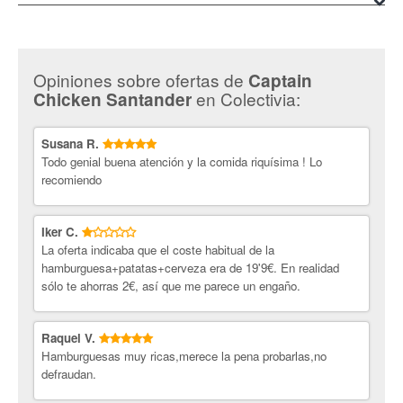
Con Colectivia consigues ofertas para disfrutar de los deliciosos
platillos de la
carta de Captain Chicken
. ¡Con descuentos del 57%!
Solo debes ingresar en nuestra página web de Colectivia para
Opiniones sobre ofertas de
Captain
seleccionar la oferta de menú disponible y comprar tu cupón.
en Colectivia:
Chicken Santander
¡Colectivia te ofrece lo mejor en gastronomía!
Susana R.
Todo genial buena atención y la comida riquísima ! Lo
recomiendo
Iker C.
La oferta indicaba que el coste habitual de la
hamburguesa+patatas+cerveza era de 19'9€. En realidad
sólo te ahorras 2€, así que me parece un engaño.
Raquel V.
Hamburguesas muy ricas,merece la pena probarlas,no
defraudan.