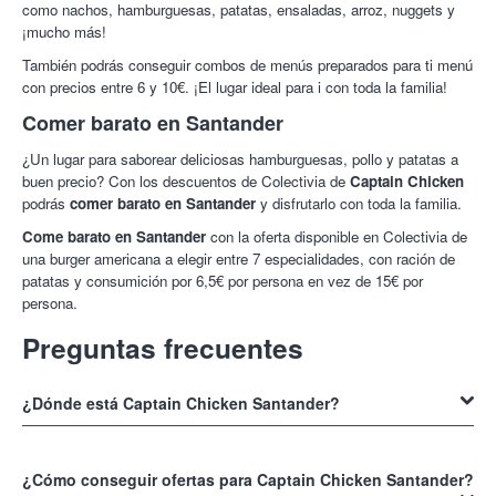
como nachos, hamburguesas, patatas, ensaladas, arroz, nuggets y
¡mucho más!
También podrás conseguir combos de menús preparados para ti menú
con precios entre 6 y 10€. ¡El lugar ideal para i con toda la familia!
Comer barato en Santander
¿Un lugar para saborear deliciosas hamburguesas, pollo y patatas a
buen precio? Con los descuentos de Colectivia de
Captain Chicken
podrás
comer barato en Santander
y disfrutarlo con toda la familia.
Come barato en Santander
con la oferta disponible en Colectivia de
una burger americana a elegir entre 7 especialidades, con ración de
patatas y consumición por 6,5€ por persona en vez de 15€ por
persona.
Preguntas frecuentes
¿Dónde está Captain Chicken Santander?
El restaurante
Captain Chicken
está en la vía Cornelia, 11 39001, en
Santander, Cantabria.
¿Cómo conseguir ofertas para Captain Chicken Santander?