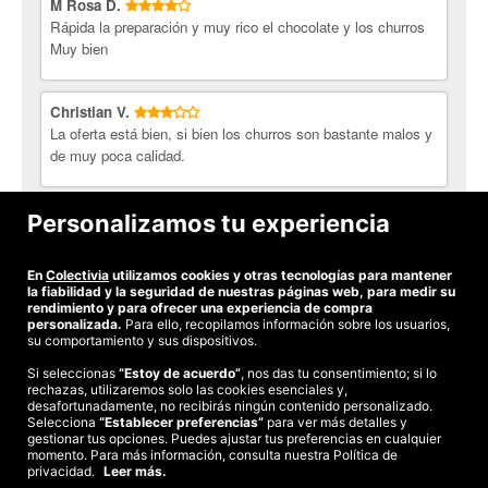
M Rosa D.
Rápida la preparación y muy rico el chocolate y los churros
Muy bien
Christian V.
La oferta está bien, si bien los churros son bastante malos y
de muy poca calidad.
Raquel A.
Personalizamos tu experiencia
la segunda vez que fuimos estaba exquisito
En
Colectivia
utilizamos cookies y otras tecnologías para mantener
Ver todas las opiniones
la fiabilidad y la seguridad de nuestras páginas web, para medir su
rendimiento y para ofrecer una experiencia de compra
personalizada.
Para ello, recopilamos información sobre los usuarios,
su comportamiento y sus dispositivos.
Si seleccionas
“Estoy de acuerdo”
, nos das tu consentimiento; si lo
rechazas, utilizaremos solo las cookies esenciales y,
©2026 Colectivia
desafortunadamente, no recibirás ningún contenido personalizado.
Selecciona
Términos y condiciones
“Establecer preferencias”
|
Política de privacidad
para ver más detalles y
|
Política de cookies
|
gestionar tus opciones. Puedes ajustar tus preferencias en cualquier
Estudio turismo de verano 2020
momento. Para más información, consulta nuestra Política de
privacidad.
Leer más.
Compra segura