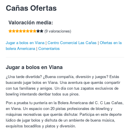
1 bocata o sandwich
La bebida deberá ser consumida en el local.
Cañas Ofertas
Tlf:
948 446 585
1 bebida a elegir entre: refresco, caña o agua.
Las bebidas alcohólicas sólo para mayores de 18 años.
* Bebidas alcohólicas sólo para mayores de 18 años.
Valoración media:
¿Entre qué burger, bocadillo o sandwich puedes elegir?
(9 valoraciones)
1- Bocadillos:
Jugar a bolos en Viana
Semi -pleno (Bacon y queso).
Centro Comercial Las Cañas
Ofertas en la
bolera Americana
Pleno (Lomo, bacon y queso).
Comentarios
Strike (Ternera y pimiento verde).
Sprit (Mahonesa, lechuga, pechuga y cebolla).
Medium (Jamón serrano, tomate y queso).
Jugar a bolos en Viana
Spare (Lechuga, tomate, huevo, jamón york, espárragos y
¿Una tarde divertida? ¿Buena compañía, diversión y juegos? Estás
mahonesa).
buscando jugar bolos en Viana. Una aventura que querrás compartir
Picasso (Tortilla francesa y pimiento verde).
con tus familiares y amigos. Un día con tus zapatos exclusivos de
Velázquez (Lomo y pimiento verde).
bowling intentando derribar todos sus pinos.
El Greco (Perrito caliente).
Miguel Angel (Pechuga con cebolla).
Pon a prueba tu puntería en la Bolera Americana del C. C Las Cañas,
Goya (Lomo adobado con pimiento rojo).
en Viena. Un espacio con 20 pistas profesionales de blowling y
Monet (Lomo adobado con queso).
máquinas recreativas que querrás disfrutar. Participa en este deporte
DaVinci (Lomo queso).
lúdico de jugar bolos y disfruta de un ambiente de buena música,
Dalí (Tortilla de patata con jamón serrano).
exquisitos bocadillos y platos y diversión.
Brooklyn (Calamares con alioli).