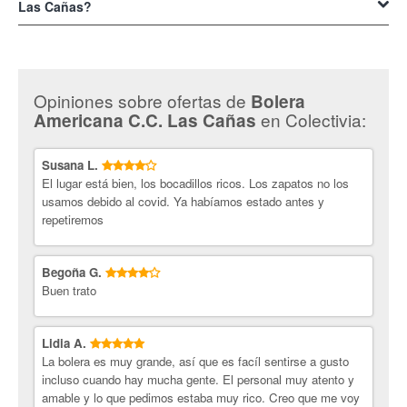
Las Cañas?
Con Colectivia podrás conseguir los mejores descuentos para los
diversos servicios que puedes adquirir en la
Bolera Americana de Las
Cañas
. Consulta nuestra página web y revisa todas las opciones que
Opiniones sobre ofertas de
Bolera
tenemos para ti, ¿qué esperas? ¡Adquiere ya tu cupón y diviértete!
en Colectivia:
Americana C.C. Las Cañas
Susana L.
El lugar está bien, los bocadillos ricos. Los zapatos no los
usamos debido al covid. Ya habíamos estado antes y
repetiremos
Begoña G.
Buen trato
Lidia A.
La bolera es muy grande, así que es facíl sentirse a gusto
incluso cuando hay mucha gente. El personal muy atento y
amable y lo que pedimos estaba muy rico. Creo que me voy