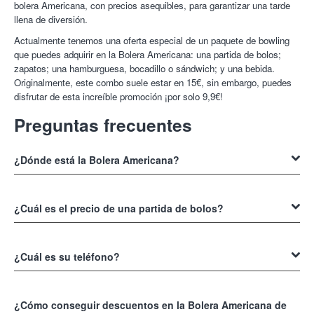
¡Diversión garantizada con las ofertas de Colectivia!
bolera Americana, con precios asequibles, para garantizar una tarde
llena de diversión.
Actualmente tenemos una oferta especial de un paquete de bowling
que puedes adquirir en la Bolera Americana: una partida de bolos;
zapatos; una hamburguesa, bocadillo o sándwich; y una bebida.
Originalmente, este combo suele estar en 15€, sin embargo, puedes
disfrutar de esta increíble promoción ¡por solo 9,9€!
Preguntas frecuentes
¿Dónde está la Bolera Americana?
La
Bolera Americana
está ubicada en el Centro Comercial Las Cañas,
en Viana, Navarra.
¿Cuál es el precio de una partida de bolos?
El precio de una
partida de bolos
ronda los 4€ y 7€, dependiendo de la
edad que tengas, el día y, posiblemente, la hora en la que te animes a
¿Cuál es su teléfono?
jugar una partida.
Para cualquier pregunta que tengas o información que necesites,
puedes llamar a su teléfono 948 446 585.
¿Cómo conseguir descuentos en la Bolera Americana de