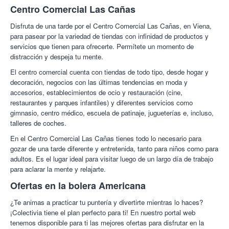
Centro Comercial Las Cañas
2- Sanwich:
Disfruta de una tarde por el Centro Comercial Las Cañas, en Viena,
Mixto (Jamón york y queso).
para pasear por la variedad de tiendas con infinidad de productos y
Vegetal (Lechuga, tomate, huevo, espárragos y mahonesa).
servicios que tienen para ofrecerte. Permítete un momento de
Habanero (Jamón york, queso y huevo).
distracción y despeja tu mente.
3- Burgers:
El centro comercial cuenta con tiendas de todo tipo, desde hogar y
Simple (Carne de ternera en burger).
decoración, negocios con las últimas tendencias en moda y
Con Queso (Carne de ternera con queso).
accesorios, establecimientos de ocio y restauración (cine,
Completa (Carne, lechuga, tomate, cebolla, queso y
restaurantes y parques infantiles) y diferentes servicios como
pepinillo).
gimnasio, centro médico, escuela de patinaje, jugueterías e, incluso,
talleres de coches.
Bolera Americana. C.C. Las Cañas.
Situada en el Parque
Comercial Las Cañas, Viana, ofrece la posibilidad de iniciarse
En el Centro Comercial Las Cañas tienes todo lo necesario para
en este deporte lúdico en familia y disfruta de una tarde
gozar de una tarde diferente y entretenida, tanto para niños como para
divertida. Podéis encontrar todo tipo de máquinas recreativas;
adultos. Es el lugar ideal para visitar luego de un largo día de trabajo
billares, camas elásticas...
para aclarar la mente y relajarte.
Pon a prueba tu puntería y diviértete con tus amigos en las 20
Ofertas en la bolera Americana
pistas profesionales de Bowling en Viana. El mejor ambiente
¿Te animas a practicar tu puntería y divertirte mientras lo haces?
para pasar un día de risa y diversión. ¡Un lugar perfecto para
¡Colectivia tiene el plan perfecto para ti! En nuestro portal web
todo tipo de celebraciones!
tenemos disponible para ti las mejores ofertas para disfrutar en la