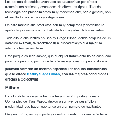
Los centros de estética avanzada se caracterizan por ofrecer
Al actuar simultáneamente sobre las acumulaciones de grasa
tratamientos básicos y avanzados de diferentes tipos utilizando
rebeldes y la calidad de la piel (firmeza, aspecto de piel de
tecnología con procedimientos muy modernos que, por lo general, son
naranja), la nueva patente (rodillo y válvula motorizados junto
el resultado de muchas investigaciones.
con una aspiración secuencial) permite a la tecnología corporal
actuar directamente sobre los adipocitos presentes en la
De esta manera sus productos son muy completos y combinan la
hipodermis (
células del adelgazamiento
) y sobre
aparatologia cosmética con habilidades manuales de los expertos.
los fibroblastospresentes en la dermis (
células de la juventud
).
Todo ello lo encuentras en Beauty Stage Bilbao, donde después de un
Centro de Estética Beauty Stage.
Es un centro oficial LPG
detenido examen, te recomiendan el procedimiento que mejor se
situado en el centro de Bilbao, en el barrio de Matiko (muy cerca
adapta a tus necesidades.
del Ayuntamiento).
Esto porque es bien sabido, que cualquier tratamiento no es adecuado
Realizamos servicios de: Depilación láser de diodo, LPG,
para toda persona, por lo que te ofrecen una atención personalizada.
Micropigmentación/Microblading, Eliminación de tatuajes y
¡Muestra siempre un aspecto espectacular con los tratamientos
manchas, Láser Q-Switched, Lifting de pestañas, Higiene facial,
que te ofrece
Beauty Stage Bilbao
, con las mejores condiciones
Adipology, y mucho más.
gracias a Colectivia!
¡Las tendencias en belleza están aquí, en Colectivia!
Bilbao
Esta localidad es una de las que tiene mayor importancia en la
Comunidad del País Vasco, debido a su nivel de desarrollo y
modernidad, que hacen que tenga un gran número de habitantes.
De igual forma, es un importante destino turístico por sus atractivos