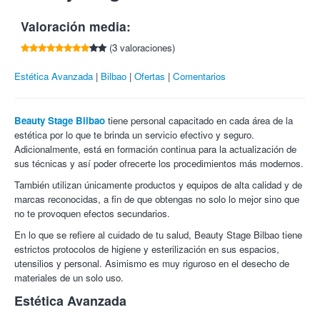
Necesaria reserva previa en el 688 763 797.
* Para las opciones A y B hay que pagar un suplemento de 15€
Horario: lunes miércoles y jueves: 10:00h a 14:00h - 16:00h
Valoración media:
en el centro por la malla para el tratamiento.
a 20:00h. Martes y viernes de 10:00h - 18:00h.
1 zona a elegir entre:
(3 valoraciones)
Cancelaciones con 24 horas de antelación.
Bajo disponibilidad del centro.
Abdomen.
Estética Avanzada
Bilbao
Ofertas
Comentarios
Brazo.
Parte interna del muslo.
Glúteo.
Beauty Stage Bilbao
tiene personal capacitado en cada área de la
Parte trasera del muslo.
estética por lo que te brinda un servicio efectivo y seguro.
Cartucheras.
Adicionalmente, está en formación continua para la actualización de
Lateral del abdomen.
sus técnicas y así poder ofrecerte los procedimientos más modernos.
®
Conoce el LPG
endermologie CELLU M6 Alliance:
También utilizan únicamente productos y equipos de alta calidad y de
A diferencia de muchas de las técnicas disponibles en el
marcas reconocidas, a fin de que obtengas no solo lo mejor sino que
®
mercado, LPG
endermologie propone una alternativa 100 %
no te provoquen efectos secundarios.
natural:
estimular la actividad celular dormida en el corazón
En lo que se refiere al cuidado de tu salud, Beauty Stage Bilbao tiene
de nuestra piel
para luchar contra toda manifestación
estrictos protocolos de higiene y esterilización en sus espacios,
antiestética (piel flácida, grasa resistente, piel de naranja, etc).
utensilios y personal. Asimismo es muy riguroso en el desecho de
La estimulación mecánica de las células, denominada
materiales de un solo uso.
®
endermologie
, permite reactivar los procesos de despertar, de
Estética Avanzada
forma natural y sin dolor.