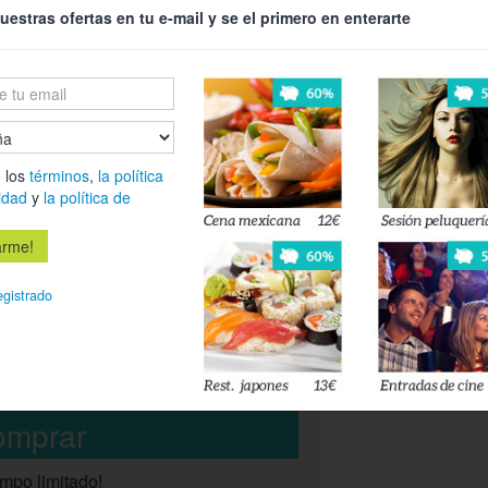
uestras ofertas en tu e-mail y se el primero en enterarte
Lijado profesi
adecuada al ti
Barnizado fina
faros.
Revisión de s
¡Y opción a
 los
términos
,
la política
idad
y
la política de
ozono!
56%
Elimina efica
Selecciona una opción
animales, ácar
egistrado
* Válido para todo
Cantidad:
1
utilitarios, mono
Total:
39,90€
terrenos...
empo limitado!