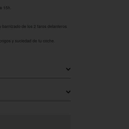
 a 15h.
 y barnizado de los 2 faros delanteros
hongos y suciedad de tu coche.
anteros más revisión de seguridad por