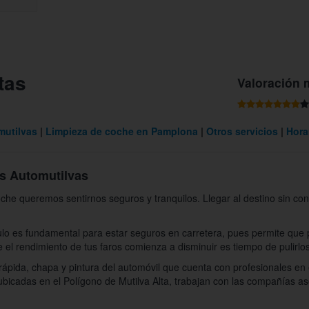
tas
Valoración 
mutilvas
Limpieza de coche en Pamplona
Otros servicios
Hora
os Automutilvas
he queremos sentirnos seguros y tranquilos. Llegar al destino sin cont
ulo es fundamental para estar seguros en carretera, pues permite que 
e el rendimiento de tus faros comienza a disminuir es tiempo de pulirlo
 rápida, chapa y pintura del automóvil que cuenta con profesionales en
ubicadas en el Polígono de Mutilva Alta, trabajan con las compañías a