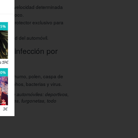
onal, a velocidad determinada
po de foco.
l con protector exclusivo para
eguridad del automóvil.
 desinfección por
zmente humo, polen, caspa de
os, mohos, bacterias y virus.
 tipo de automóviles: deportivos,
volúmenes, furgonetas, todo