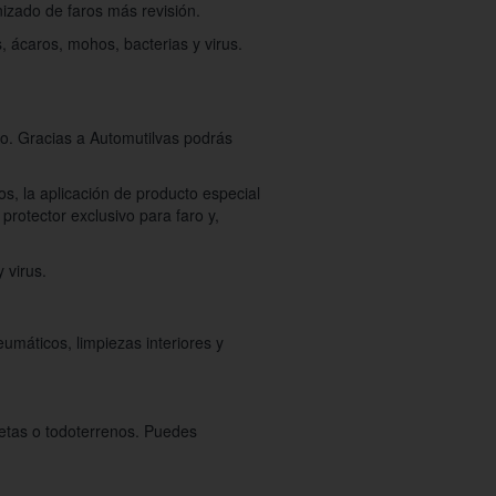
rnizado de faros más revisión.
 ácaros, mohos, bacterias y virus.
o. Gracias a Automutilvas podrás
s, la aplicación de producto especial
 protector exclusivo para faro y,
y virus.
umáticos, limpiezas interiores y
netas o todoterrenos. Puedes