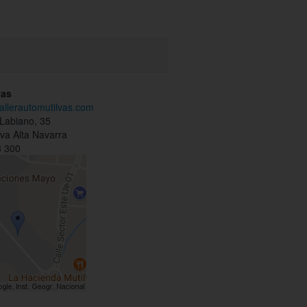
vas
tallerautomutilvas.com
Labiano, 35
va Alta Navarra
 300