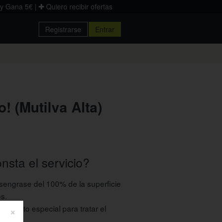
 y Gana 5€
|
Quiero recibir ofertas
Registrarse
Entrar
Donostia
Palencia
Zaragoza
! (Mutilva Alta)
nsta el servicio?
sengrase del 100% de la superficie
s.
producto especial para tratar el
×