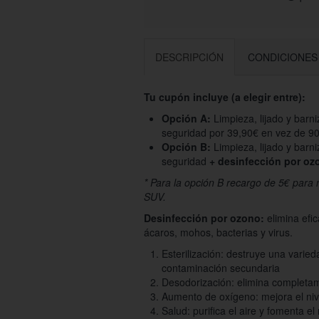
DESCRIPCIÓN
CONDICIONES
Tu cupón incluye (a elegir entre):
Opción A:
Limpieza, lijado y barn
seguridad por 39,90€ en vez de 90
Opción B:
Limpieza, lijado y barn
seguridad
+ desinfección por oz
* Para la opción B recargo de 5€ par
SUV.
Desinfección por ozono:
elimina efi
ácaros, mohos, bacterias y virus.
Esterilización: destruye una varied
contaminación secundaria
Desodorización: elimina completame
Aumento de oxígeno: mejora el nive
Salud: purifica el aire y fomenta 