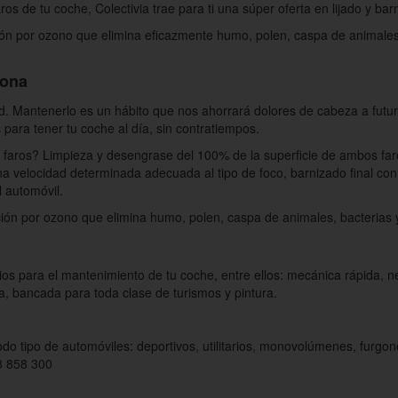
ros de tu coche, Colectivia trae para ti una súper oferta en lijado y ba
ón por ozono que elimina eficazmente humo, polen, caspa de animales,
lona
. Mantenerlo es un hábito que nos ahorrará dolores de cabeza a futur
 para tener tu coche al día, sin contratiempos.
e faros? Limpieza y desengrase del 100% de la superficie de ambos faro
a una velocidad determinada adecuada al tipo de foco, barnizado final con
l automóvil.
ión por ozono que elimina humo, polen, caspa de animales, bacterias 
ios para el mantenimiento de tu coche, entre ellos: mecánica rápida, ne
ía, bancada para toda clase de turismos y pintura.
todo tipo de automóviles: deportivos, utilitarios, monovolúmenes, furgo
8 858 300