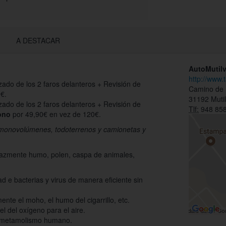
A DESTACAR
AutoMutil
http://www.
izado de los 2 faros delanteros + Revisión de
Camino de 
€.
31192 Mutil
izado de los 2 faros delanteros + Revisión de
Tlf:
948 858
ono
por 49,90€ en vez de 120€.
a monovolúmenes, todoterrenos y camionetas y
cazmente humo, polen, caspa de animales,
ad e bacterias y virus de manera eficiente sin
nte el moho, el humo del cigarrillo, etc.
l del oxígeno para el aire.
el metamolismo humano.