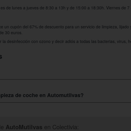
 es de lunes a jueves de 8:30 a 13h y de 15:00 a 18:30h. Viernes de 7
frece un cupón del 67% de descuento para un servicio de limpieza, lijado
de 30 euros.
a desinfección con ozono y decir adiós a todas las bacterias, virus, 
s
e Labiano, 35 31192 Mutilva Alta, Navarra.
impieza de coche en Automutilvas?
as
compra un servicio de limpieza, lijado y barnizado de los 2 faros del
de
AutoMutilvas
en Colectivia: