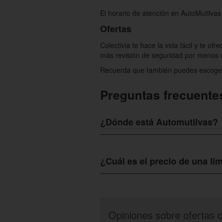
El horario de atención en AutoMutilvas
Ofertas
Colectivia te hace la vida fácil y te o
más revisión de seguridad por menos 
Recuerda que también puedes escoger l
Preguntas frecuente
¿Dónde está Automutilvas?
AutoMutilvas
se encuentra en Camino d
¿Cuál es el precio de una l
Con 67% de descuento en
AutoMutilv
menos de 30 euros.
Opiniones sobre ofertas 