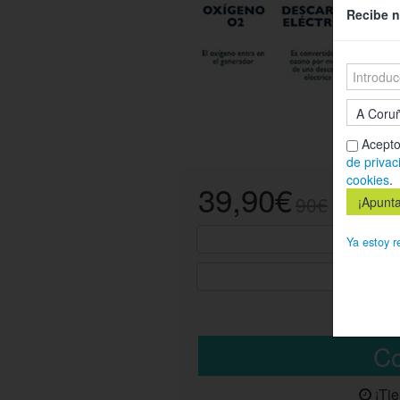
Recibe n
Acepto
de privac
cookies
.
39,90€
90€
Ya estoy r
¡Ti