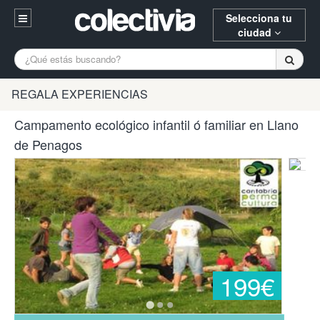
Selecciona tu
ciudad
Entrar
A Coruña
Alicante
Barcelona
REGALA EXPERIENCIAS
Registrarse
Bilbao
Burgos
Donostia
Campamento ecológico infantil ó familiar en Llano
94 652 38 15 (L-V 10:30-15:00)
de Penagos
Gijón
Huesca
Logroño
¿Necesitas ayuda? Escríbenos
Madrid
Oviedo
Palencia
Pamplona
Santander
Tarragona
Valencia
Vitoria
Zaragoza
199€