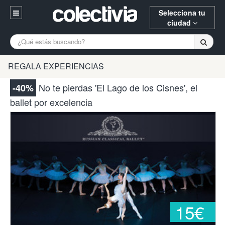
Selecciona tu
ciudad
Entrar
A Coruña
Alicante
Barcelona
REGALA EXPERIENCIAS
Registrarse
Bilbao
Burgos
Donostia
No te pierdas 'El Lago de los Cisnes', el
-40%
94 652 38 15 (L-V 10:30-15:00)
ballet por excelencia
Gijón
Huesca
Logroño
¿Necesitas ayuda? Escríbenos
Madrid
Oviedo
Palencia
Pamplona
Santander
Tarragona
Valencia
Vitoria
Zaragoza
15€