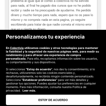
problema al igual que el correo a colectivia no ha servido
para nada, al final he pagado dos cursos que no he podido
recibir y nadie se ha preocupado de ayudarme. He perdido
dinero y mucho tiempo para nada, espero que no os pase lo
mismo y no compreis nada en esta pagina, yo seguire
escribiendo para tratar de que nadie cometa el mismo error
que yo y pierda su dinero.
Personalizamos tu experiencia
Ramón G.
Video Mejorable
En
Colectivia
utilizamos cookies y otras tecnologías para mantener
la fiabilidad y la seguridad de nuestras páginas web, para medir su
rendimiento y para ofrecer una experiencia de compra
personalizada.
Para ello, recopilamos información sobre los usuarios,
su comportamiento y sus dispositivos.
Si seleccionas
“Estoy de acuerdo”
, nos das tu consentimiento; si lo
rechazas, utilizaremos solo las cookies esenciales y,
©2026 Colectivia
desafortunadamente, no recibirás ningún contenido personalizado.
Selecciona
Términos y condiciones
“Establecer preferencias”
|
Política de privacidad
para ver más detalles y
|
Política de cookies
|
gestionar tus opciones. Puedes ajustar tus preferencias en cualquier
Estudio turismo de verano 2020
momento. Para más información, consulta nuestra Política de
privacidad.
Leer más.
Compra segura
Te garantizamos el pago en todas tus compras
ESTOY DE ACUERDO