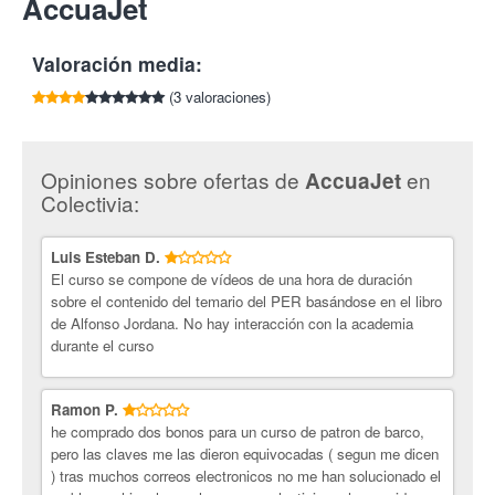
AccuaJet
por cada amigo que compre esta oferta.
inicio el 9 de enero y las clases serán lunes, miércoles y
04720 Roquetas
Además, te beneficiarás de un 15% de descuento en las clases
viernes de 21h a 22h durante 8 semanas.
Tlf:
667 797 475
prácticas.
Valoración media:
¿Y que decir de Accua Jet?
Accua Jet es una escuela náutica
(3 valoraciones)
con dos líneas de actuación que ocupan su actividad. Por un
lado están especializados en la formación y prácticas para la
obtención de titulaciones náuticas como PER, PNB, moto
náutica… así como en la formación orientada a la competición.
Opiniones sobre ofertas de
en
AccuaJet
Por otro lado, Accua Jet cuenta con un área de entretenimiento
Colectivia:
cuya oferta abarca rutas en motos náuticas, turismo deportivo y
otras actividades acuáticas. Si eres un amante de mares y
Luis Esteban D.
océanos, ¡visítalos!
El curso se compone de vídeos de una hora de duración
sobre el contenido del temario del PER basándose en el libro
de Alfonso Jordana. No hay interacción con la academia
durante el curso
Ramon P.
he comprado dos bonos para un curso de patron de barco,
pero las claves me las dieron equivocadas ( segun me dicen
) tras muchos correos electronicos no me han solucionado el