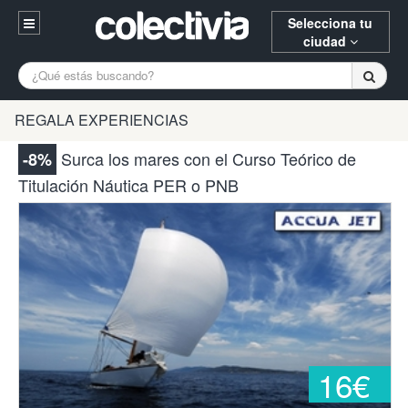
Selecciona tu
ciudad
Entrar
A Coruña
Alicante
Barcelona
REGALA EXPERIENCIAS
Registrarse
Bilbao
Burgos
Donostia
Surca los mares con el Curso Teórico de
-8%
94 652 38 15 (L-V 10:30-15:00)
Titulación Náutica PER o PNB
Gijón
Huesca
Logroño
¿Necesitas ayuda? Escríbenos
Madrid
Oviedo
Palencia
Pamplona
Santander
Tarragona
Valencia
Vitoria
Zaragoza
16€