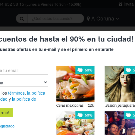
4 652 38 15
Invita
(Lunes a Viernes 10:30h - 15:00h)
A Coruña
rivacidad
y
la política de cookies
.
Barcelona
Bilbao
Burgos
A EXPERIENCIAS
ESPECIAL ACTIVIDADES
cuentos de hasta el 90% en tu ciudad!
Logroño
Madrid
Oviedo
uestras ofertas en tu e-mail y se el primero en enterarte
Tarragona
Valencia
Vitoria
 los
términos
,
la política
idad
y
la política de
83%
egistrado