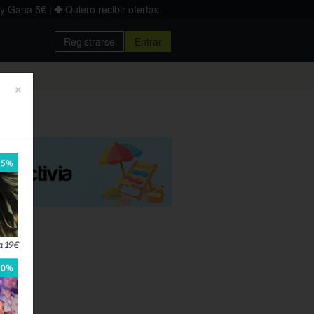
 y Gana 5€
|
Quiero recibir ofertas
Registrarse
Entrar
Donostia
×
Palencia
Zaragoza