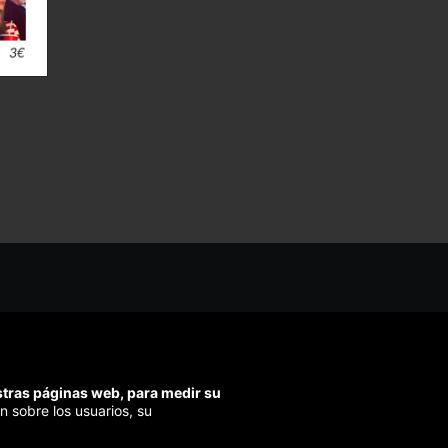
os ayudarte?
ríbenos
ondemos en menos de 48h)
estras páginas web, para medir su
ra segura
n sobre los usuarios, su
izamos el pago en todas tus compras