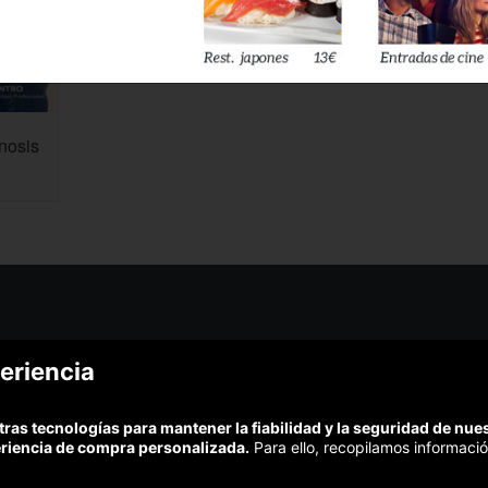
nosis
¿Podem
eriencia
¿Cómo funciona Colectivia?
Esc
Preguntas frecuentes
Promociona tu negocio
(Te resp
tras tecnologías para mantener la fiabilidad y la seguridad de nu
Trabaja con nosotros
Comp
eriencia de compra personalizada.
Para ello, recopilamos informació
Estudio turismo de verano 2020
Te garant