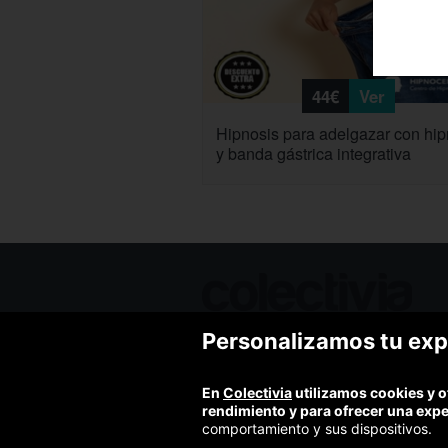
44€
Ver
Hipnosis para adelgazar con hip
y banda gástrica integrativa
Personalizamos tu exp
Ofertas de hoy
Blog
Contacto
En
Colectivia
utilizamos cookies y o
Términos y condiciones
rendimiento y para ofrecer una exp
Política de privacidad y aviso legal
comportamiento y sus dispositivos.
Política de cookies