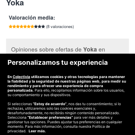
Yoka
por cada amigo que compre esta oferta.
Reductor con envoltura autocalentable adelgazante.
20302 Irún
Regenerador mezcolanza servida con vainilla y coco.
Tlf:
943 617 505
Valoración media:
El tratamiento consta de:
Exfoliación completa
(8 valoraciones)
Sérum concentrado aplicado mediante movimientos de
drenaje
Masaje relajante
Opiniones sobre ofertas de
en
Yoka
Envoltura específica según tratamiento seleccionado.
Colectivia:
Hidratación completa
Personalizamos tu experiencia
Yoka Peluquería Estética y Solarium.
Ubicados en el centro
Arrate D.
de Irun, en Yoka te ofrecen una amplia gama de servicios de
Trato agradable y personalizado
En
Colectivia
utilizamos cookies y otras tecnologías para mantener
peluquería y estética de alta calidad desarrollados por los
la fiabilidad y la seguridad de nuestras páginas web, para medir su
mejores profesionales. Respuestas precisas a cada una de tus
rendimiento y para ofrecer una experiencia de compra
necesidades, asesoramiento profesionalizado y las últimas
personalizada.
Para ello, recopilamos información sobre los usuarios,
su comportamiento y sus dispositivos.
tendencias dentro de un espacio acogedor y dinámico.
Si seleccionas
“Estoy de acuerdo”
, nos das tu consentimiento; si lo
¡Siempre guapa con Colectivia!
rechazas, utilizaremos solo las cookies esenciales y,
©2026 Colectivia
desafortunadamente, no recibirás ningún contenido personalizado.
Selecciona
Términos y condiciones
“Establecer preferencias”
|
Política de privacidad
para ver más detalles y
|
Política de cookies
|
gestionar tus opciones. Puedes ajustar tus preferencias en cualquier
Estudio turismo de verano 2020
momento. Para más información, consulta nuestra Política de
privacidad.
Leer más.
Compra segura