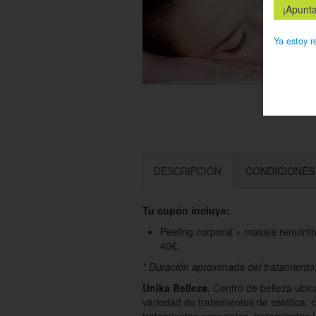
Ya estoy r
DESCRIPCIÓN
CONDICIONES
Tu cupón incluye:
Peeling corporal + masaje renutrit
40€.
* Duración aproximada del tratamiento
Unika Belleza.
Centro de belleza ubic
variedad de tratamientos de estética, 