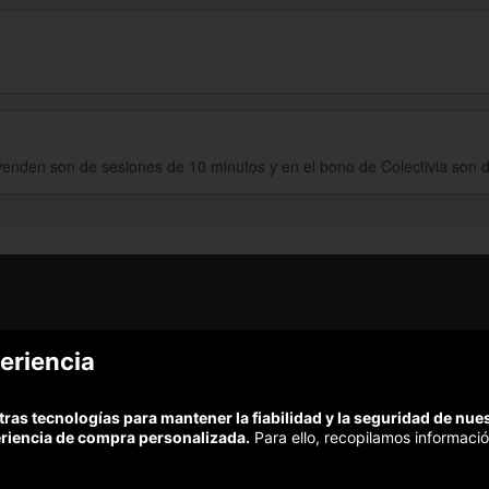
enden son de sesiones de 10 minutos y en el bono de Colectivia son d
¿Podem
eriencia
¿Cómo funciona Colectivia?
Esc
Preguntas frecuentes
Promociona tu negocio
(Te resp
tras tecnologías para mantener la fiabilidad y la seguridad de nu
Trabaja con nosotros
Comp
eriencia de compra personalizada.
Para ello, recopilamos informació
Estudio turismo de verano 2020
Te garant
Síguenos: