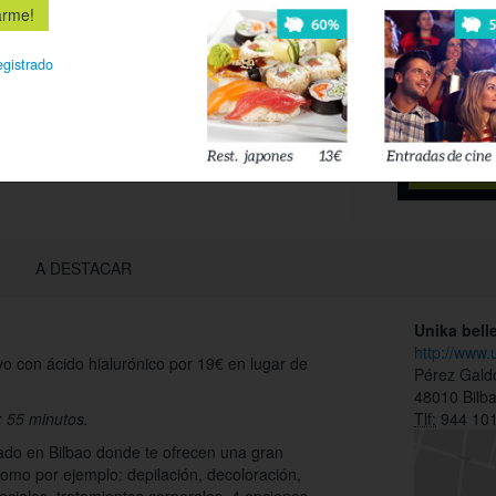
Déjanos tu 
esté disponi
egistrado
Acepto l
privacidad
A DESTACAR
Unika bell
http://www.
ivo con ácido hialurónico por 19€ en lugar de
Pérez Gald
48010 Bilb
: 55 minutos.
Tlf:
944 101
ado en Bilbao donde te ofrecen una gran
como por ejemplo: depilación, decoloración,