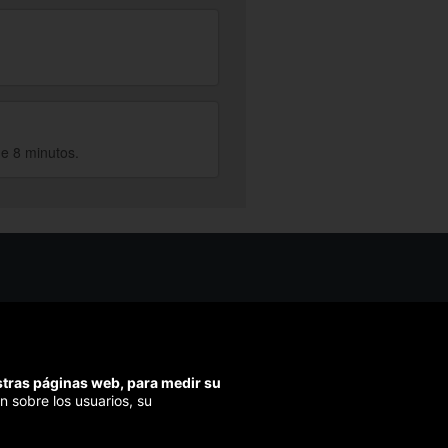
e 8 minutos.
os ayudarte?
ríbenos
ondemos en menos de 48h)
estras páginas web, para medir su
ra segura
n sobre los usuarios, su
izamos el pago en todas tus compras