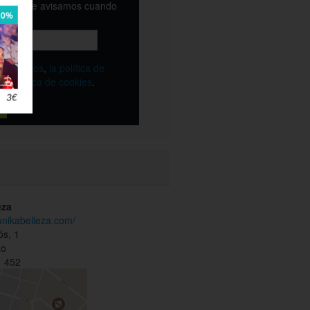
email y te avisamos cuando
ble
os
términos
,
la política de
y
la política de cookies
.
eza
unikabelleza.com/
ós, 1
ao
 452