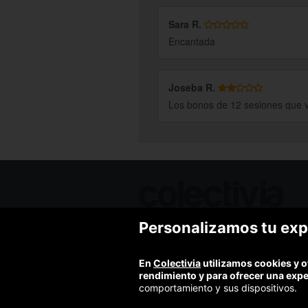
Sara R.
Encantada
Joseba R.
Los bonos de 12 sesiones que v
Personalizamos tu exp
Ofertas de hoy
Blog
Contacto
En
Colectivia
utilizamos cookies y o
Términos y condiciones
rendimiento y para ofrecer una exp
Política de privacidad y aviso legal
comportamiento y sus dispositivos.
Política de cookies