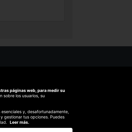
os ayudarte?
ríbenos
ondemos en menos de 48h)
estras páginas web, para medir su
ra segura
n sobre los usuarios, su
izamos el pago en todas tus compras
ies esenciales y, desafortunadamente,
 y gestionar tus opciones. Puedes
dad.
Leer más.