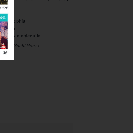
 nabo
 philadelphia
i salmón
ushi pez mantequilla
ger en Sushi Heros