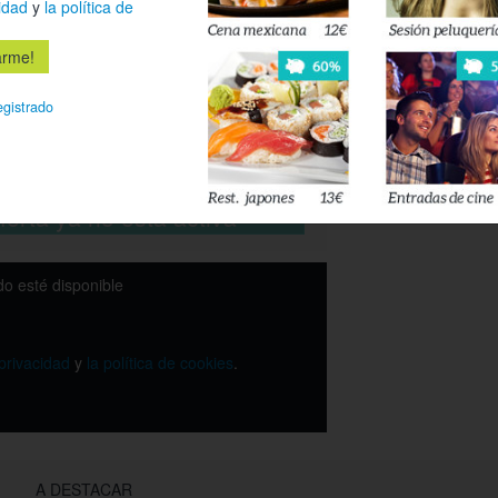
idad
y
la política de
queso.
8 piezas maki
8 piezas maki
2 piezas sush
egistrado
2 piezas de s
52%
* Menú para reco
ferta ya no está activa
o esté disponible
 privacidad
y
la política de cookies
.
A DESTACAR