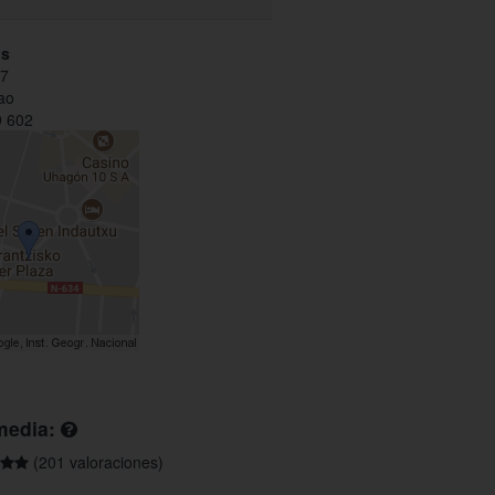
os
27
ao
 602
media:
(201 valoraciones)