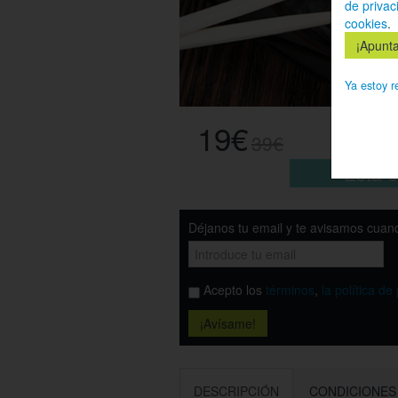
de privac
cookies
.
Ya estoy r
19€
39€
Esta o
Déjanos tu email y te avisamos cuand
Acepto los
términos
,
la política de
DESCRIPCIÓN
CONDICIONES