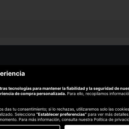
¿Podem
eriencia
¿Cómo funciona Colectivia?
Esc
Preguntas frecuentes
Promociona tu negocio
(Te resp
tras tecnologías para mantener la fiabilidad y la seguridad de nu
Trabaja con nosotros
Comp
eriencia de compra personalizada.
Para ello, recopilamos informació
Estudio turismo de verano 2020
Te garant
Síguenos:
nos das tu consentimiento; si lo rechazas, utilizaremos solo las cook
alizado. Selecciona
“Establecer preferencias”
para ver más detalles
 momento. Para más información, consulta nuestra Política de privaci