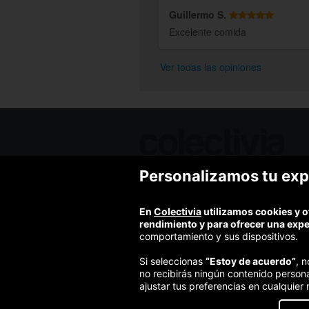
Guillermo S.
Excelente comida
Ver todas las opiniones
Personalizamos tu exp
Ofertas de hoy
Blog
Contacto
En
Colectivia
utilizamos cookies y o
Términos y condiciones
rendimiento y para ofrecer una exp
Política de privacidad y aviso legal
comportamiento y sus dispositivos.
Política de cookies
Si seleccionas
“Estoy de acuerdo”
, 
no recibirás ningún contenido person
ajustar tus preferencias en cualquier