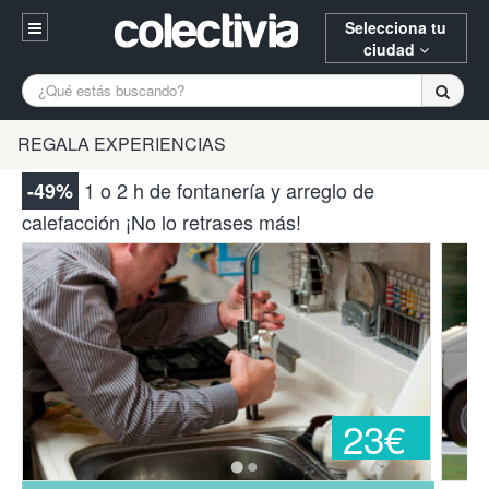
Selecciona tu
ciudad
Entrar
A Coruña
Alicante
Barcelona
REGALA EXPERIENCIAS
Registrarse
Bilbao
Burgos
Donostia
1 o 2 h de fontanería y arreglo de
-49%
94 652 38 15 (L-V 10:30-15:00)
calefacción ¡No lo retrases más!
Gijón
Huesca
Logroño
¿Necesitas ayuda? Escríbenos
Madrid
Oviedo
Palencia
Pamplona
Santander
Tarragona
Valencia
Vitoria
Zaragoza
23€