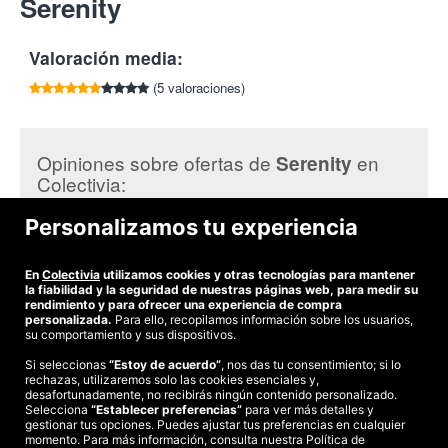
Serenity
por cada amigo que compre esta oferta.
esos pelos que quieres eliminar.
26007, Logroño
¡Comienza ya a preparar tus piernas para el verano!
Tlf:
941 581 460 / 699 707 831
Valoración media:
Tu cupón incluye:
(5 valoraciones)
1 sesión de fotodepilación en medias piernas por 54€ (40%
Dto.)
3 sesiones de fotodepilación en medias piernas por 129€
(52% Dto.)
Opiniones sobre ofertas de
en
Serenity
6 sesiones de fotodepilación para medias piernas por 219€
Colectivia:
(59% Dto.)
Personalizamos tu experiencia
¿Cómo funciona la fotodepilación?
Marta María P.
muy buena atención, Esther es una mujer agradable y atenta
Serenity utiliza la fotodepilación, que se realiza mediante la
pero un poco despistada.
En
Colectivia
utilizamos cookies y otras tecnologías para mantener
tecnología IPL (Luz Pulsada Intensa) y consiste en un método
la fiabilidad y la seguridad de nuestras páginas web, para medir su
no invasivo de eliminación del vello no deseado en cualquier
rendimiento y para ofrecer una experiencia de compra
parte del cuerpo de forma permanente tras un número de
personalizada.
Para ello, recopilamos información sobre los usuarios,
su comportamiento y sus dispositivos.
sesiones que varía según las características del vello y la piel
de cada persona. Los profesionales adaptarán la longitud de
Si seleccionas
“Estoy de acuerdo”
, nos das tu consentimiento; si lo
onda a los requerimientos de tu color de piel, así como al color y
rechazas, utilizaremos solo las cookies esenciales y,
©2026 Colectivia
desafortunadamente, no recibirás ningún contenido personalizado.
profundidad de tu vello.
Selecciona
Términos y condiciones
“Establecer preferencias”
|
Política de privacidad
para ver más detalles y
|
Política de cookies
|
gestionar tus opciones. Puedes ajustar tus preferencias en cualquier
Recomendaciones
Estudio turismo de verano 2020
momento. Para más información, consulta nuestra Política de