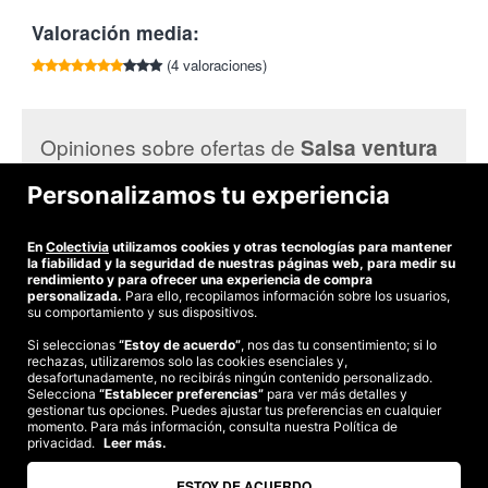
Valoración media:
Tu cupón incluye:
1 hora
de clase de salsa en el Pub Woodstock para
(4 valoraciones)
dos
personas.
Podrás elegir cualquier viernes de Mayo o Junio de
22h. a
23h.
Opiniones sobre ofertas de
Salsa ventura
Lugar:
Pub Woodstock
en la calle Parla 24 en Valdemoro
en Colectivia:
Salsaventura
promueve diferentes actividades de baile en las
Personalizamos tu experiencia
que su mayor prioridad es que la gente que acude a sus clases
Pau A.
aprenda de forma amena y divertida. No sólo ofrece baile, sino
Es muy cansado, ¡pero vaya si merece la pena! Increible
En
Colectivia
utilizamos cookies y otras tecnologías para mantener
experiencias, ya que se combina sus clases con ocio y fomenta
la fiabilidad y la seguridad de nuestras páginas web, para medir su
las relaciones.
rendimiento y para ofrecer una experiencia de compra
personalizada.
Para ello, recopilamos información sobre los usuarios,
Con Colectivia, ¡mucho más que baile!
su comportamiento y sus dispositivos.
Si seleccionas
“Estoy de acuerdo”
, nos das tu consentimiento; si lo
rechazas, utilizaremos solo las cookies esenciales y,
©2026 Colectivia
desafortunadamente, no recibirás ningún contenido personalizado.
Selecciona
Términos y condiciones
“Establecer preferencias”
|
Política de privacidad
para ver más detalles y
|
Política de cookies
|
gestionar tus opciones. Puedes ajustar tus preferencias en cualquier
Estudio turismo de verano 2020
momento. Para más información, consulta nuestra Política de
privacidad.
Leer más.
Compra segura
Te garantizamos el pago en todas tus compras
ESTOY DE ACUERDO