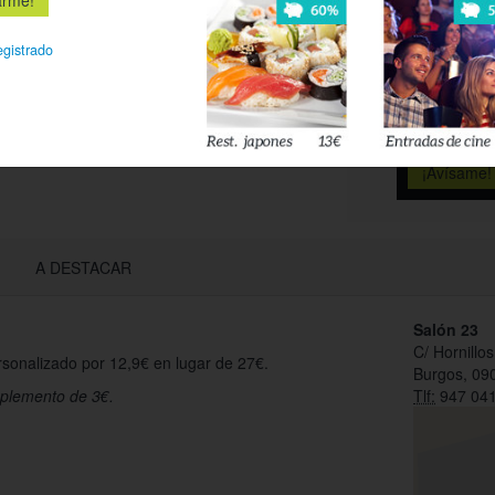
Déjanos tu 
esté disponi
egistrado
Acepto l
privacidad
A DESTACAR
Salón 23
C/ Hornillo
rsonalizado por 12,9€ en lugar de 27€.
Burgos, 09
uplemento de 3€.
Tlf:
947 041