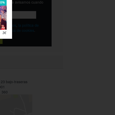
email y te avisamos cuando
ble
os
términos
,
la política de
y
la política de cookies
.
s 23 bajo-traseras
001
 360