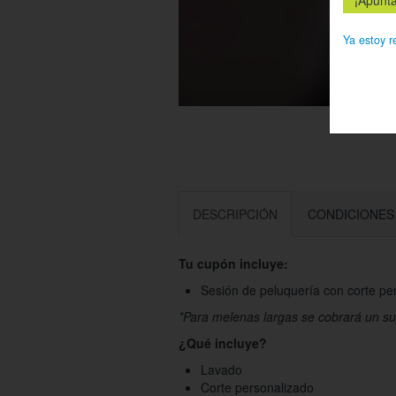
Ya estoy r
DESCRIPCIÓN
CONDICIONES
Tu cupón incluye:
Sesión de peluquería con corte pe
*Para melenas largas se cobrará un s
¿Qué incluye?
Lavado
Corte personalizado