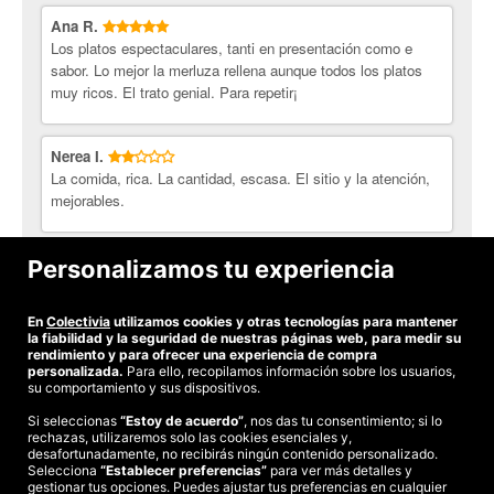
Ana R.
Los platos espectaculares, tanti en presentación como e
sabor. Lo mejor la merluza rellena aunque todos los platos
muy ricos. El trato genial. Para repetir¡
Nerea I.
La comida, rica. La cantidad, escasa. El sitio y la atención,
mejorables.
Frank Andres M.
Personalizamos tu experiencia
Estaba todo muy bien presentado y muy rico.
En
Colectivia
utilizamos cookies y otras tecnologías para mantener
Ver todas las opiniones
la fiabilidad y la seguridad de nuestras páginas web, para medir su
rendimiento y para ofrecer una experiencia de compra
personalizada.
Para ello, recopilamos información sobre los usuarios,
su comportamiento y sus dispositivos.
Si seleccionas
“Estoy de acuerdo”
, nos das tu consentimiento; si lo
rechazas, utilizaremos solo las cookies esenciales y,
©2026 Colectivia
desafortunadamente, no recibirás ningún contenido personalizado.
Selecciona
“Establecer preferencias”
para ver más detalles y
Términos y condiciones
|
Política de privacidad
|
Política de cookies
|
gestionar tus opciones. Puedes ajustar tus preferencias en cualquier