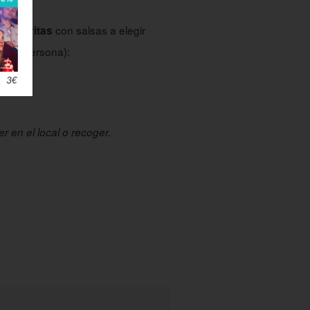
r
con salsas a elegir
atas fritas
 por persona):
r en el local o recoger.