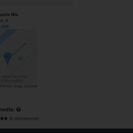
zzería Mia
ea, 6
 235
media:
(0 valoraciones)