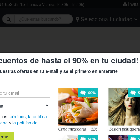
4 652 38 15
Invita
(Lunes a Viernes 10:30h - 15:00h)
Selecciona tu ciudad
rivacidad
y
la política de cookies
.
Barcelona
Bilbao
Burgos
Logroño
Madrid
Oviedo
Tarragona
Valencia
Vitoria
2: hamburgesa + patatas + bebid
cuentos de hasta el 90% en tu ciudad!
uestras ofertas en tu e-mail y se el primero en enterarte
¿Qué inclu
2 hamburguesas
Carne de terne
Lechuga
 los
términos
,
la política
Tomate
idad
y
la política de
Cebolla poch
Queso