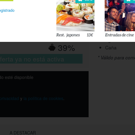
Salsas a elegi
egistrado
2 raciones de pat
(1
Bebida a elegir
Refresco
Agua
39%
Caña
ferta ya no está activa
* Válido para come
o esté disponible
 privacidad
y
la política de cookies
.
A DESTACAR