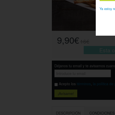
Ya estoy r
9,90€
16€
Esta o
Déjanos tu email y te avisamos cuand
Acepto los
términos
,
la política de
DESCRIPCIÓN
CONDICIONES