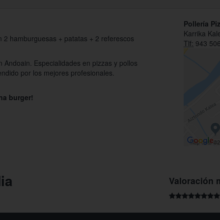
Pollería Pi
Karrika Kal
 2 hamburguesas + patatas + 2 referescos
Tlf:
943 506
n Andoain. Especialidades en pizzas y pollos
ndido por los mejores profesionales.
na burger!
Mia
Valoración 