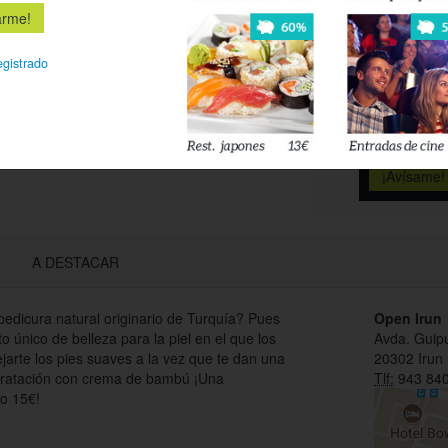
Déjanos tu 
esté disponi
egistrado
Acepto l
privacidad
A DESTACAR
edicura natural originario de Turquía? Pues
Open Irun
to único de belleza para la piel en el que los
Avda. Guip
arte los pies suaves a la vez que te dan una
20302 Irun
idratación con crema de bambú ¡Una
Tlf:
943 840
lo 15€!