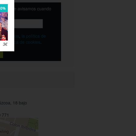
email y te avisamos cuando
ble
os
términos
,
la política de
y
la política de cookies
.
úzcoa, 18 bajo
 771