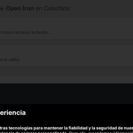
de
Open Irun
en Colectivia:
 bono cerraron la tienda....
 lo utilizo.
¿Podem
eriencia
¿Cómo funciona Colectivia?
Esc
Preguntas frecuentes
Promociona tu negocio
(Te resp
tras tecnologías para mantener la fiabilidad y la seguridad de nu
Trabaja con nosotros