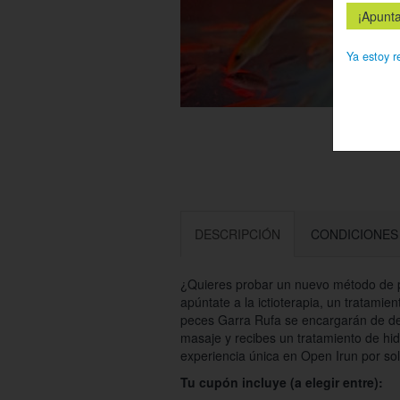
Ya estoy r
DESCRIPCIÓN
CONDICIONES
¿Quieres probar un nuevo método de p
apúntate a la ictioterapia, un tratamien
peces Garra Rufa se encargarán de dej
masaje y recibes un tratamiento de h
experiencia única en Open Irun por so
Tu cupón incluye (a elegir entre):