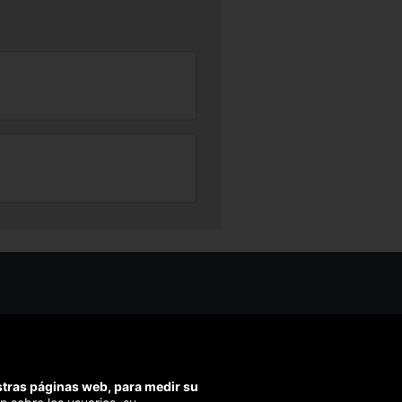
os ayudarte?
ríbenos
ondemos en menos de 48h)
estras páginas web, para medir su