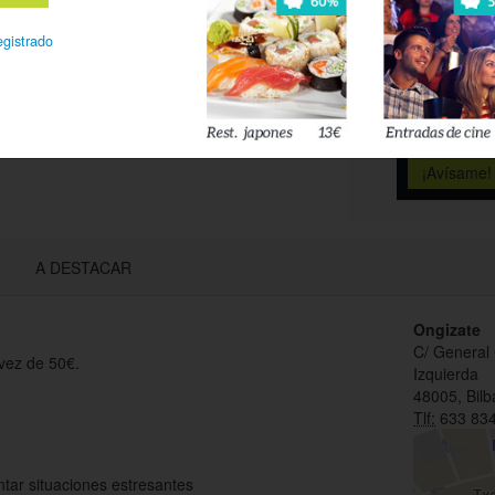
Déjanos tu 
esté disponi
egistrado
Acepto l
privacidad
A DESTACAR
Ongizate
C/ General 
 vez de 50€.
Izquierda
48005, Bilb
Tlf:
633 834
tar situaciones estresantes