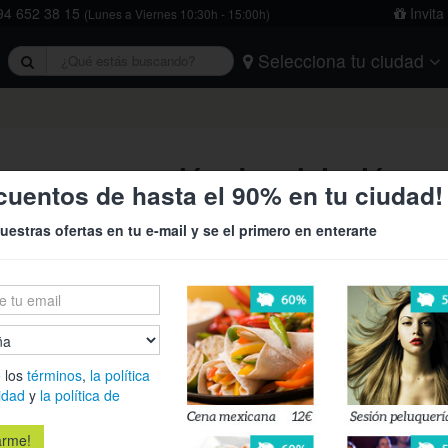
4 652 38 15
Invita
(Lunes a Viernes 10:30h - 15:00h)
Selecciona tu ciudad
rivacidad
y
la política de cookies
.
Barcelona
Bilbao
Burgos
Logroño
Madrid
Oviedo
Tarragona
Valencia
Vitoria
és con una sesión de relajación c
cuentos de hasta el 90% en tu ciudad!
uestras ofertas en tu e-mail y se el primero en enterarte
14€
36
Olvídate del
›
relajación c
nuevo!
 los
términos
,
la política
Es
idad
y
la política de