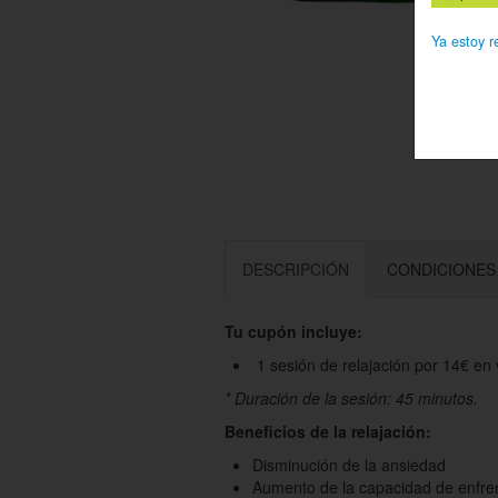
Ya estoy r
DESCRIPCIÓN
CONDICIONES
Tu cupón incluye:
1 sesión de relajación por 14€ en
* Duración de la sesión: 45 minutos.
Beneficios de la relajación:
Disminución de la ansiedad
Aumento de la capacidad de enfren