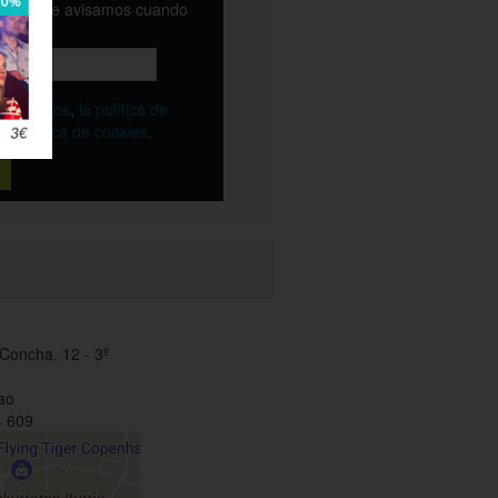
email y te avisamos cuando
ble
os
términos
,
la política de
y
la política de cookies
.
Concha, 12 - 3º
ao
 609