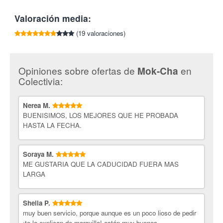
Opción B:
2 Tarrinas medianas de yogurt helado con 3
toppings +1 salsa por 2,9€ en vez de 5,80€.
Valoración media:
* Tablas nutricionales, de equivalencias alimentarias y de
(19 valoraciones)
alérgenos expuestas al público.
Mok-Cha
es un establecimiento único en Logroño con bebidas
que hacen furor en medio mundo. Disponen tanto de los ya
Opiniones sobre ofertas de
en
Mok-Cha
famosos helados de yogur como los nuevos bubble milk tea o
Colectivia:
fruit tea, una bebida tan sana y saludable como tomar té, ya que
es su ingrediente principal, mezclado con zumo de furtas o
leche.
Nerea M.
BUENISIMOS, LOS MEJORES QUE HE PROBADA
¡Los postres más originales y refrescantes con Colectivia!
HASTA LA FECHA.
Soraya M.
ME GUSTARIA QUE LA CADUCIDAD FUERA MAS
LARGA
Sheila P.
muy buen servicio, porque aunque es un poco lioso de pedir
¡te lo explican de maravilla! están muy buenos