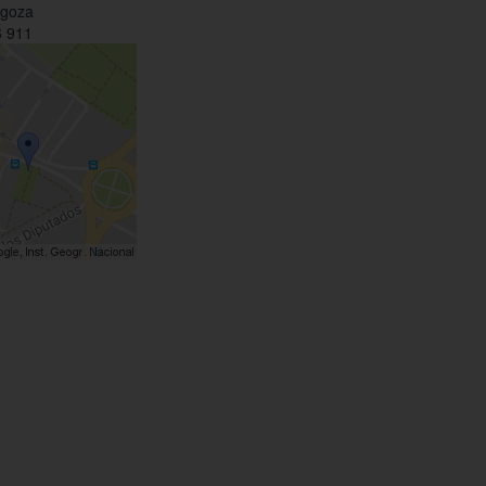
agoza
 911