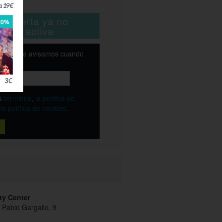
farto!
ta oferta ya no
está activa
email y te avisamos cuando
ble
os
términos
,
la política de
y
la política de cookies
.
ty Center
r Pablo Gargallo, 9