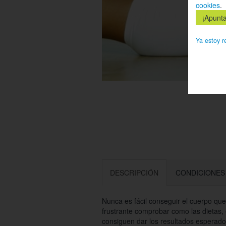
cookies
.
Ya estoy r
DESCRIPCIÓN
CONDICIONES
Nunca es fácil conseguir el cuerpo qu
frustrante comprobar como las dietas, e
consiguen dar los resultados esperad