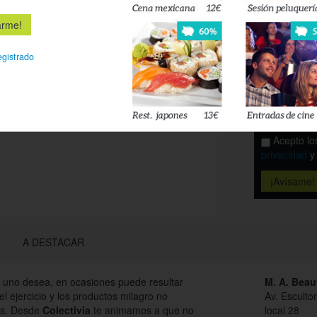
piernas de in
Es
egistrado
Déjanos tu 
esté disponi
Acepto l
privacidad
A DESTACAR
e uno desea, en ocasiones puede resultar
M. A. Beau
l ejercicio y los productos milagro no
Av. Esculto
os. Desde
Colectivia
te animamos a que no
local 28