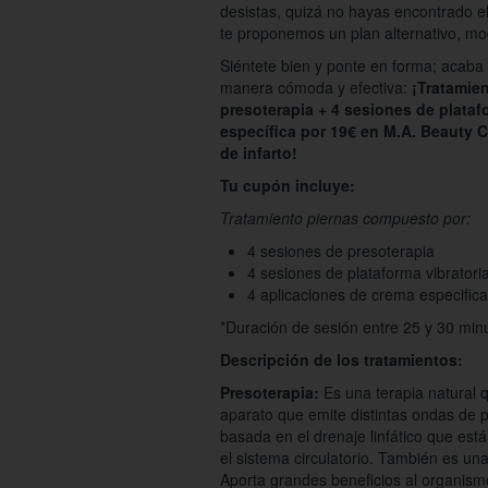
desistas, quizá no hayas encontrado e
te proponemos un plan alternativo, mo
Siéntete bien y ponte en forma; acaba 
manera cómoda y efectiva:
¡Tratamien
presoterapia + 4 sesiones de plataf
específica por 19€ en M.A. Beauty C
de infarto!
Tu cupón incluye:
Tratamiento piernas compuesto por:
4 sesiones de presoterapia
4 sesiones de plataforma vibratori
4 aplicaciones de crema especifica
*Duración de sesión entre 25 y 30 min
Descripción de los tratamientos:
Presoterapia:
Es una terapia natural q
aparato que emite distintas ondas de p
basada en el drenaje linfático que está 
el sistema circulatorio. También es un
Aporta grandes beneficios al organism