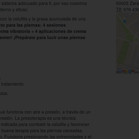
l sistema adecuado para ti, por eso nosotros
50003 Zar
derno y eficaz.
Tlf:
976 436
con la celulitis y la grasa acumulada de una
to para las piernas: 4 sesiones
orma vibratoria + 4 aplicaciones de crema
enter! ¡Prepárate para lucir unas piernas
a
 tratamiento
utos.
ue funciona con aire a presión, a través de un
resión. La presoterapia es una técnica
indicada para combatir la celulitis y favorecer
a buena terapia para las piernas cansadas.
o. Funciona presionando las extremidades y el