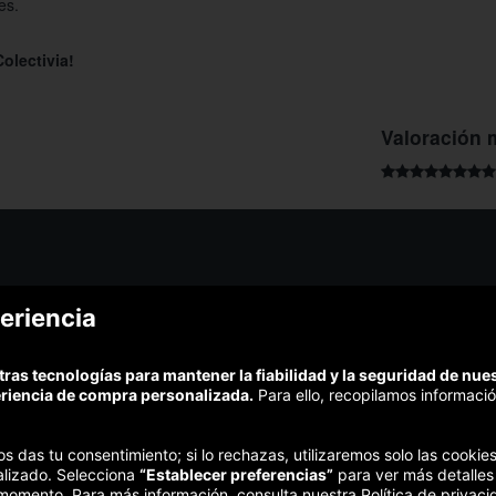
es.
olectivia!
Valoración 
¿Podem
eriencia
¿Cómo funciona Colectivia?
Esc
Preguntas frecuentes
Promociona tu negocio
(Te resp
tras tecnologías para mantener la fiabilidad y la seguridad de nu
Trabaja con nosotros
Comp
eriencia de compra personalizada.
Para ello, recopilamos informació
Estudio turismo de verano 2020
Te garant
Síguenos:
nos das tu consentimiento; si lo rechazas, utilizaremos solo las cook
alizado. Selecciona
“Establecer preferencias”
para ver más detalles
 momento. Para más información, consulta nuestra Política de privaci