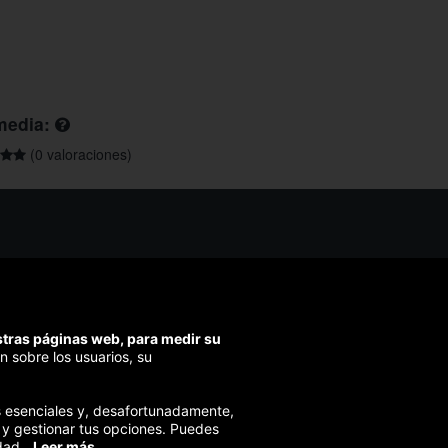
media:
(0 valoraciones)
os ayudarte?
ríbenos
ondemos en menos de 48h)
estras páginas web, para medir su
ra segura
n sobre los usuarios, su
izamos el pago en todas tus compras
ies esenciales y, desafortunadamente,
 y gestionar tus opciones. Puedes
dad.
Leer más.