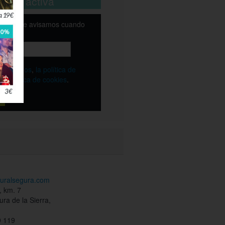
está activa
email y te avisamos cuando
ble
os
términos
,
la política de
y
la política de cookies
.
ruralsegura.com
, km. 7
ra de la Sierra,
 119