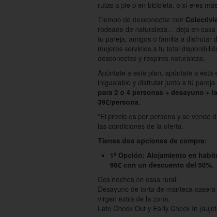
rutas a pie o en bicicleta, o sí eres m
Tiempo de desconectar con
Colectivi
rodeado de naturaleza… deja en casa el
tu pareja, amigos o familia a disfrutar 
mejores servicios a tu total disponibili
desconectes y respires naturaleza.
Apúntate a este plan, apúntate a esta 
inigualable y disfrutar junto a tú pare
para 2 o 4 personas + desayuno + la
39€/persona.
*El precio es por persona y se vende 
las condiciones de la oferta.
Tienes dos opciones de compra:
1º Opción: Alojamiento en habit
98€ con un descuento del 50%.
Dos noches en casa rural.
Desayuno de torta de manteca casera +
virgen extra de la zona.
Late Check Out y Early Check In (sujeto