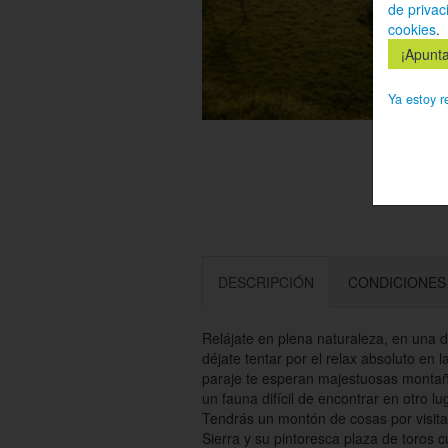
de privac
cookies
.
Ya estoy r
DESCRIPCIÓN
CONDICIONES
Relájate en plena naturaleza, en una 
déjate tentar por el relax absoluto en 
paraje te esperan majestuosas montañ
un fauna difícil de encontrar en otro l
Tendrás un montón de cosas por visitar
Sierra y su pintoresca plaza de toros 