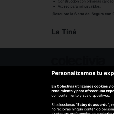
Construcción con primeras calidad
Acceso para minusválidos.
¡Descubre la Sierra del Segura con C
La Tiná
Personalizamos tu exp
Ofertas de hoy
Blog
Contacto
En
Colectivia
utilizamos cookies y o
Términos y condiciones
rendimiento y para ofrecer una exp
Política de privacidad y aviso legal
comportamiento y sus dispositivos.
Política de cookies
Si seleccionas
“Estoy de acuerdo”
, 
no recibirás ningún contenido person
ajustar tus preferencias en cualquier