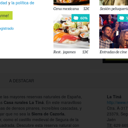
idad
y
la política de
Déjanos tu 
esté disponi
egistrado
Acepto l
privacidad
A DESTACAR
de las mayores reservas naturales de España,
La Tiná
las
Casa rurales La Tiná
. En este maravilloso
http://www.
as de densos pinares, increíbles cascadas, y
Ctra. A-317
ugar que no sea la
Sierra de Cazorla.
23379, Segu
, como el castillo medieval de Segura de la
Jaén
cuadrada. Descubre esta reserva natural con
Tlf:
629 669