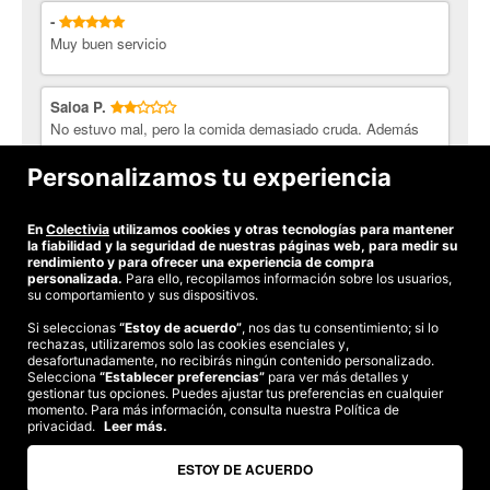
-
Muy buen servicio
Saioa P.
No estuvo mal, pero la comida demasiado cruda. Además
los mejillones nos sentaron mal a todos. No creo que
volvamos a comer este menú, pero a quien le guste las
Personalizamos tu experiencia
cosas crudas...
En
Colectivia
utilizamos cookies y otras tecnologías para mantener
Ver todas las opiniones
la fiabilidad y la seguridad de nuestras páginas web, para medir su
rendimiento y para ofrecer una experiencia de compra
personalizada.
Para ello, recopilamos información sobre los usuarios,
su comportamiento y sus dispositivos.
Si seleccionas
“Estoy de acuerdo”
, nos das tu consentimiento; si lo
rechazas, utilizaremos solo las cookies esenciales y,
©2026 Colectivia
desafortunadamente, no recibirás ningún contenido personalizado.
Selecciona
Términos y condiciones
“Establecer preferencias”
|
Política de privacidad
para ver más detalles y
|
Política de cookies
|
gestionar tus opciones. Puedes ajustar tus preferencias en cualquier
Estudio turismo de verano 2020
momento. Para más información, consulta nuestra Política de
privacidad.
Leer más.
Compra segura
Te garantizamos el pago en todas tus compras
ESTOY DE ACUERDO