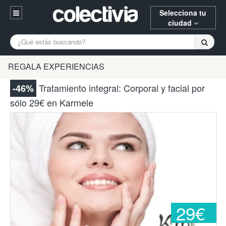
Selecciona tu
ciudad
Entrar
A Coruña
Alicante
Barcelona
REGALA EXPERIENCIAS
Registrarse
Bilbao
Burgos
Donostia
Tratamiento integral: Corporal y facial por
-46%
94 652 38 15 (L-V 10:30-15:00)
sólo 29€ en Karmele
Gijón
Huesca
Logroño
¿Necesitas ayuda? Escríbenos
Madrid
Oviedo
Palencia
Pamplona
Santander
Tarragona
Valencia
Vitoria
Zaragoza
29€