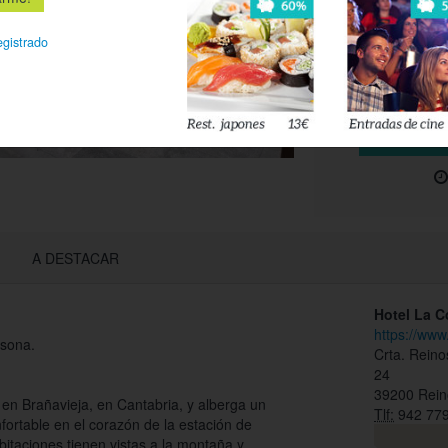
majestuosas
egistrado
A DESTACAR
Hotel La C
https://ww
sona.
Crta. Rein
24
39200 Rein
en Brañavieja, en Cantabria, y alberga un
Tlf:
942 779
fortable en el corazón de la estación de
itaciones tienen vistas a la montaña y