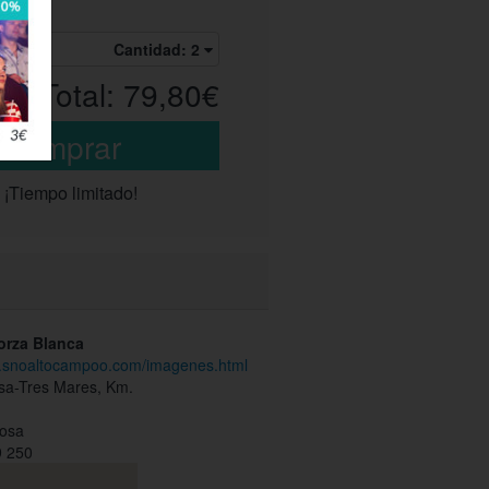
.
Cantidad:
2
Total:
79,80€
¡Tiempo limitado!
orza Blanca
w.snoaltocampoo.com/imagenes.html
osa-Tres Mares, Km.
osa
 250