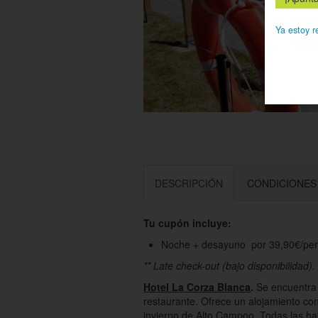
Ya estoy r
DESCRIPCIÓN
CONDICIONES
Tu cupón incluye:
Noche + desayuno por 39,90€/per
** Late check-out (bajo disponibilidad).
Hotel La Corza Blanca
.
Se encuentra 
restaurante. Ofrece un alojamiento con
invierno de Alto Campoo. Todas las hab