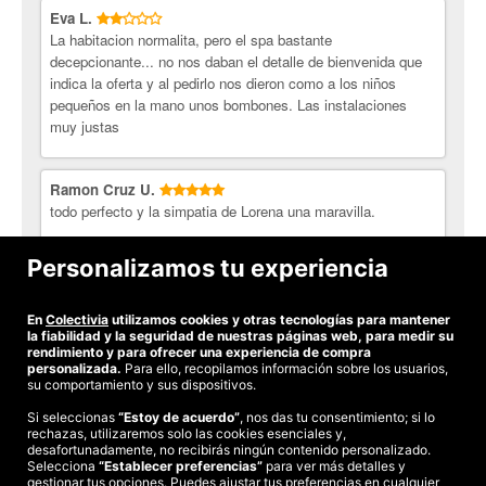
Eva L.
La habitacion normalita, pero el spa bastante
decepcionante... no nos daban el detalle de bienvenida que
indica la oferta y al pedirlo nos dieron como a los niños
pequeños en la mano unos bombones. Las instalaciones
muy justas
Ramon Cruz U.
todo perfecto y la simpatia de Lorena una maravilla.
Personalizamos tu experiencia
Vanessa B.
Los trabajadores son muy agradables, y el desayuno es
variado.
En
Colectivia
utilizamos cookies y otras tecnologías para mantener
la fiabilidad y la seguridad de nuestras páginas web, para medir su
rendimiento y para ofrecer una experiencia de compra
personalizada.
Para ello, recopilamos información sobre los usuarios,
su comportamiento y sus dispositivos.
Si seleccionas
“Estoy de acuerdo”
, nos das tu consentimiento; si lo
rechazas, utilizaremos solo las cookies esenciales y,
©2026 Colectivia
desafortunadamente, no recibirás ningún contenido personalizado.
Selecciona
“Establecer preferencias”
para ver más detalles y
Términos y condiciones
|
Política de privacidad
|
Política de cookies
|
gestionar tus opciones. Puedes ajustar tus preferencias en cualquier